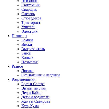
Психолог
Сантехник
Сварщик
Слесарь
Стюардесса
Тракторист
Учитель
Электрик
Пьяницы
Бомжи
Виски
Вытрезвитель
Запой
Коньяк
Похмелье
Разное
Логика
Объявления и надписи
Родственники
Брат и Сестра
Внуки, внучки
Дед и Бабка
Дети и родители
Жена и Свекровь
Кум, Кума