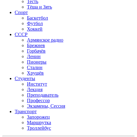
Тесть
Тёща и Зять
Спорт
Баскетбол
Футбол
Хоккей
СССР
Армянское радио
Брежнев
Горбачёв
Ленин
Пионеры
Сталин
Хрущёв
Студенты
Институт
Лекция
Преподаватель
Профессор
Экзамены, Сессия
Транспорт
Запорожец
Маршрутка
Троллейбус