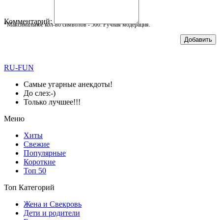
Комментарий:
*Максимальное кол-во символов - 500. Ручная модерация.
Добавить
RU-FUN
Самые угарные анекдоты!
До слез:-)
Только лучшее!!!
Меню
Хиты
Свежие
Популярные
Короткие
Топ 50
Топ Категорий
Жена и Свекровь
Дети и родители