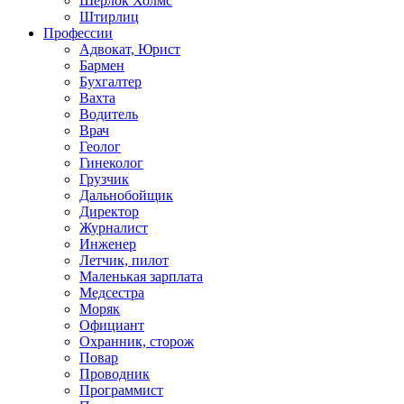
Шерлок Холмс
Штирлиц
Профессии
Адвокат, Юрист
Бармен
Бухгалтер
Вахта
Водитель
Врач
Геолог
Гинеколог
Грузчик
Дальнобойщик
Директор
Журналист
Инженер
Летчик, пилот
Маленькая зарплата
Медсестра
Моряк
Официант
Охранник, сторож
Повар
Проводник
Программист