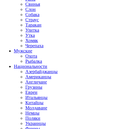
Свинья
Слон
Собака
Страус
Таракан
Улитка
Утка
Хомяк
Черепаха
Мужские
Охота
Рыбалка
Национальности
Азербайджанцы
Американцы
Англичане
Грузины
Евреи
Итальянцы
Китайцы
Молдаване
Немцы
Поляки
Украинцы
Финны