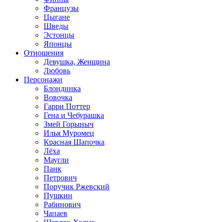
Французы
Цыгане
Шведы
Эстонцы
Японцы
Отношения
Девушка, Женщина
Любовь
Персонажи
Блондинка
Вовочка
Гарри Поттер
Гена и Чебурашка
Змей Горыныч
Илья Муромец
Красная Шапочка
Лёха
Маугли
Панк
Петрович
Поручик Ржевский
Пушкин
Рабинович
Чапаев