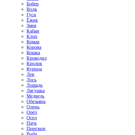
Бобер
Волк
Гуси
Ёжик
Змея
Кабан
Клоп
Комар
Корова
Кошка
Крокодил
Кролик
Курица
Лев
Лось
Лошадь
Лягушка
Медведь
Обезьяна
Олень
Орёл
Осел
Паук
Пингвин
Рыба