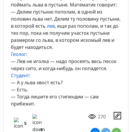
поймать льва в пустыне. Математик говорит:
— Делим пустыню пополам, в одной из
половин льва нет. Делим ту половину пустыни,
в которой есть
лев
, еще раз пополам, и так до
тех пор, пока не получим участок пустыни
размером со льва, в котором искомый лев и
будет находиться.
Геолог
:
— Лев не иголка — надо просеять весь песок
через сито, и когда-нибудь он попадется.
Студент
:
— А у льва хвост есть?
— Есть.
— Тогда лишите его стипендии — сам
прибежит.
270
5
1