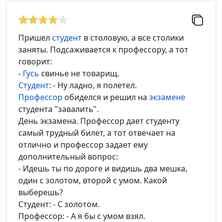
Комментарий:
Пришел
студент
в столовую, а все столики
заняты. Подсаживается к профессору, а тот
говорит:
-
Гусь
свинье не товарищ.
*Максимальное кол-во символов - 500. Ручная модерация.
Студент
: - Ну ладно, я полетел.
Профессор
обиделся и решил на
экзамене
Добавить
студента "завалить".
День экзамена. Профессор дает студенту
самый трудный билет, а тот отвечает на
отлично и профессор задает ему
дополнительный вопрос:
- Идешь ты по дороге и видишь два мешка,
один с золотом, второй с умом. Какой
выберешь?
Студент: - С золотом.
Профессор: - А я бы с умом взял.