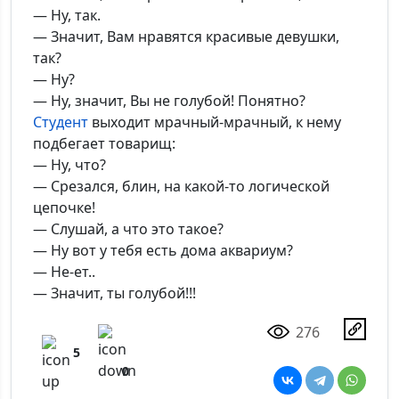
— Ну, так.
— Значит, Вам нравятся красивые девушки,
так?
— Ну?
— Ну, значит, Вы не голубой! Понятно?
Студент
выходит мрачный-мрачный, к нему
подбегает товарищ:
— Ну, что?
— Срезался, блин, на какой-то логической
цепочке!
— Слушай, а что это такое?
— Ну вот у тебя есть дома аквариум?
— Не-ет..
— Значит, ты голубой!!!
276
5
0