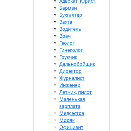
Адвокат, Юрист
Бармен
Бухгалтер
Вахта
Водитель
Врач
Геолог
Гинеколог
Грузчик
Дальнобойщик
Директор
Журналист
Инженер
Летчик, пилот
Маленькая
зарплата
Медсестра
Моряк
Официант