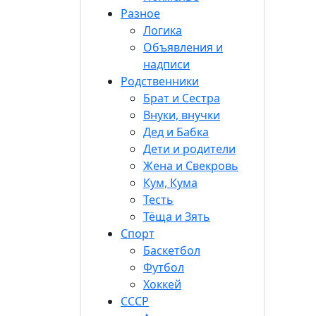
Разное
Логика
Объявления и
надписи
Родственники
Брат и Сестра
Внуки, внучки
Дед и Бабка
Дети и родители
Жена и Свекровь
Кум, Кума
Тесть
Тёща и Зять
Спорт
Баскетбол
Футбол
Хоккей
СССР