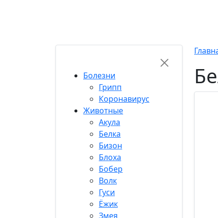
Хиты
Популярные
Топ 50
Свежие
Кор
RU-FUN
Главн
Бе
Болезни
Грипп
Коронавирус
Животные
Акула
Белка
Бизон
Блоха
Бобер
Волк
Гуси
Ёжик
Змея