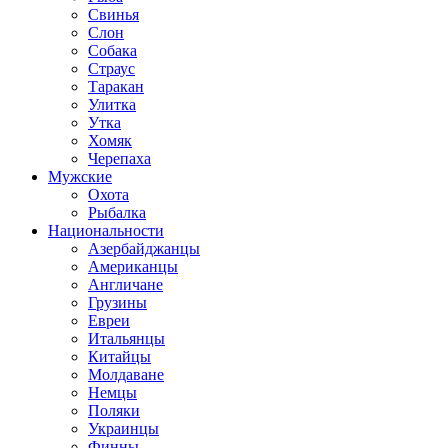
Свинья
Слон
Собака
Страус
Таракан
Улитка
Утка
Хомяк
Черепаха
Мужские
Охота
Рыбалка
Национальности
Азербайджанцы
Американцы
Англичане
Грузины
Евреи
Итальянцы
Китайцы
Молдаване
Немцы
Поляки
Украинцы
Финны