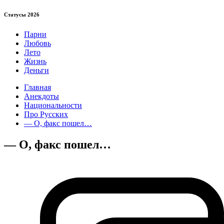
Статуcы 2026
Парни
Любовь
Лето
Жизнь
Деньги
Главная
Анекдоты
Национальности
Про Русских
— О, факс пошел…
— О, факс пошел…