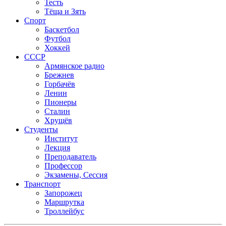
Тесть
Тёща и Зять
Спорт
Баскетбол
Футбол
Хоккей
СССР
Армянское радио
Брежнев
Горбачёв
Ленин
Пионеры
Сталин
Хрущёв
Студенты
Институт
Лекция
Преподаватель
Профессор
Экзамены, Сессия
Транспорт
Запорожец
Маршрутка
Троллейбус