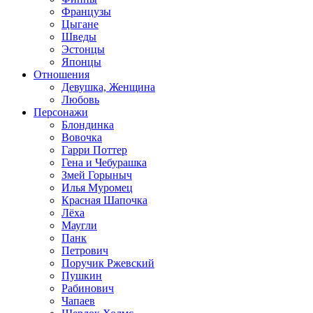
Французы
Цыгане
Шведы
Эстонцы
Японцы
Отношения
Девушка, Женщина
Любовь
Персонажи
Блондинка
Вовочка
Гарри Поттер
Гена и Чебурашка
Змей Горыныч
Илья Муромец
Красная Шапочка
Лёха
Маугли
Панк
Петрович
Поручик Ржевский
Пушкин
Рабинович
Чапаев