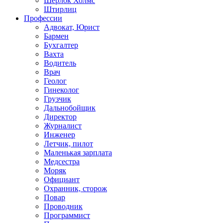
Шерлок Холмс
Штирлиц
Профессии
Адвокат, Юрист
Бармен
Бухгалтер
Вахта
Водитель
Врач
Геолог
Гинеколог
Грузчик
Дальнобойщик
Директор
Журналист
Инженер
Летчик, пилот
Маленькая зарплата
Медсестра
Моряк
Официант
Охранник, сторож
Повар
Проводник
Программист