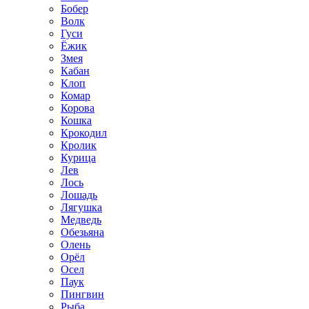
Бобер
Волк
Гуси
Ёжик
Змея
Кабан
Клоп
Комар
Корова
Кошка
Крокодил
Кролик
Курица
Лев
Лось
Лошадь
Лягушка
Медведь
Обезьяна
Олень
Орёл
Осел
Паук
Пингвин
Рыба