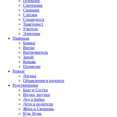
Психолог
Сантехник
Сварщик
Слесарь
Стюардесса
Тракторист
Учитель
Электрик
Пьяницы
Бомжи
Виски
Вытрезвитель
Запой
Коньяк
Похмелье
Разное
Логика
Объявления и надписи
Родственники
Брат и Сестра
Внуки, внучки
Дед и Бабка
Дети и родители
Жена и Свекровь
Кум, Кума