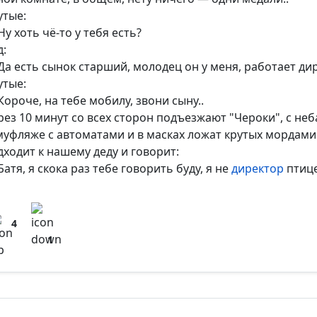
утые:
у хоть чё-то у тебя есть?
д:
Да есть сынок старший, молодец он у меня, работает 
утые:
Короче, на тебе мобилу, звони сыну..
рез 10 минут со всех сторон подъезжают "Чероки", с неба
муфляже с автоматами и в масках ложат крутых мордами
дходит к нашему деду и говорит:
атя, я скока раз тебе говорить буду, я не
директор
птице
4
1