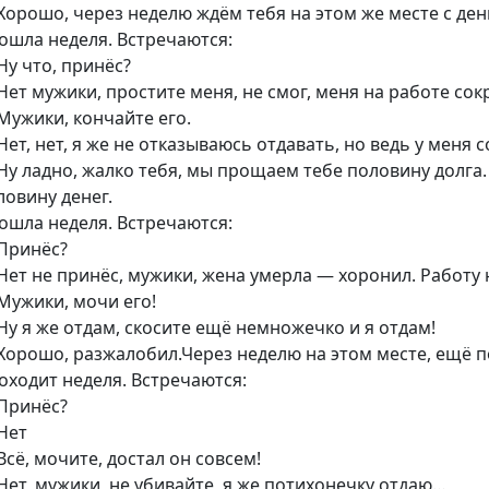
Хорошо, через неделю ждём тебя на этом же месте с ден
ошла неделя. Встречаются:
Ну что, принёс?
Нет мужики, простите меня, не смог, меня на работе сок
Мужики, кончайте его.
Нет, нет, я же не отказываюсь отдавать, но ведь у меня 
Ну ладно, жалко тебя, мы прощаем тебе половину долга.
ловину денег.
ошла неделя. Встречаются:
Принёс?
Нет не принёс, мужики, жена умерла — хоронил. Работу не
Мужики, мочи его!
Ну я же отдам, скосите ещё немножечко и я отдам!
Хорошо, разжалобил.Через неделю на этом месте, ещё 
оходит неделя. Встречаются:
Принёс?
Нет
Всё, мочите, достал он совсем!
Нет, мужики, не убивайте, я же потихонечку отдаю…