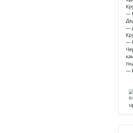
Кр
— Н
Де
— 
Кр
— 
Че
ка
по
— Б