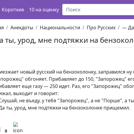
Короткие
10 на оценку
ая
Анекдоты
Национальности
Про Русских
— Да 
а ты, урод, мне подтяжки на бензоко
иезжает новый русский на бензоколонку, заправился ну и
апорожец" обгоняет. Прибавляет до 150, "Запорожец" ег
ибавляет еще газу — 250 идет. Раз, его "Запорожец" обог
ижал, выходит и говорит:
Слушай, не въеду, у тебя "Запорожец", а не "Порше", а т
Да ты, урод, мне подтяжки на бензоколонке прищемил.
0