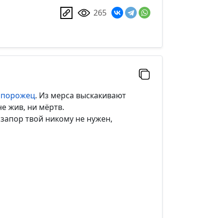
265
апорожец
. Из мерса выскакивают
е жив, ни мёртв.
 запор твой никому не нужен,