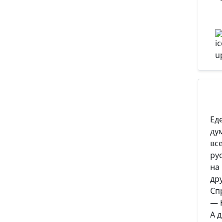
Ед
ду
вс
ру
на
др
Сп
— 
А д