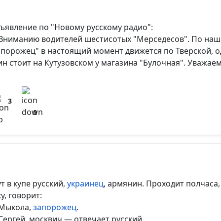
ъявление по "Новому русскому радио":
Вниманию водителей шестисотых "Мерседесов". По наш
апорожец" в настоящий момент движется по Тверской, о
ин стоит на Кутузовском у магазина "Булочная". Уважае
3
0
т в купе русский,
украинец
, армянин. Проходит полчаса,
у, говорит:
Мыкола,
запорожец
.
Сергей, москвич — отвечает русский.