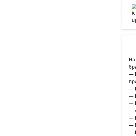
На
бр
— 
пр
— 
— 
— 
— А
— 
— 
— Н