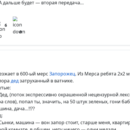
А дальше будет — вторая передача…
6
0
езжает в 600-ый мерс
Запорожец
. Из Мерса ребята 2х2 
пора
дед
затруханный в ватнике.
утые:
Дед, (поток экспрессивно окрашенной нецензурной лекс
а слов), попал ты, значить, на 50 штук зеленых, гони баб
шина, дача…!!??
д:
Сынки, машина — вон запор стоит, старше меня, квартир
ной комнате, в общем, нету ничего — одни медали..