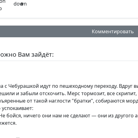
0
Комментировать
ожно Вам зайдёт:
нтарий:
на с Чебурашкой идут по пешеходному переходу. Вдруг ви
ешили и забыли отскочить. Мерс тормозит, все скрипит
зъяренные от такой наглости "братки", собираются морду
о успокаивает:
альное кол-во символов - 500. Ручная модерация.
Не бойся, ничего они нам не сделают — они из другого а
ежется.