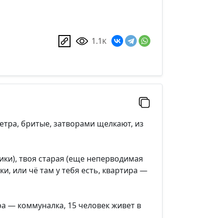
1.1
K
метра, бритые, затворами щелкают, из
ики), твоя старая (еще неперводимая
ки, или чё там у тебя есть, квартира —
а — коммуналка, 15 человек живет в