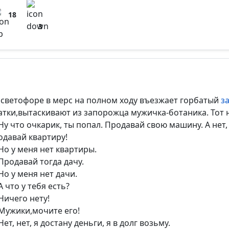
18
3
 светофоре в мерс на полном ходу въезжает горбатый
з
атки,вытаскивают из запорожца мужичка-ботаника. Тот н
Ну что очкарик, ты попал. Продавай свою машину. А нет,
одавай квартиру!
Но у меня нет квартиры.
Продавай тогда дачу.
Но у меня нет дачи.
 что у тебя есть?
Ничего нету!
Мужики,мочите его!
ет, нет, я достану деньги, я в долг возьму.