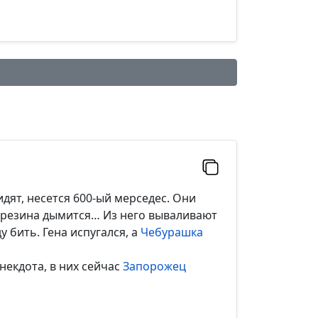
дят, несется 600-ый мерседес. Они
, резина дымится… Из него вываливают
 бить. Гена испугался, а
Чебурашка
некдота, в них сейчас
Запорожец
Добавить