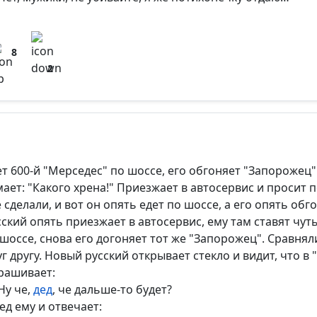
8
2
ет 600-й "Мерседес" по шоссе, его обгоняет "Запорожец"
мает: "Какого хрена!" Приезжает в автосервис и просит
е сделали, и вот он опять едет по шоссе, а его опять об
сский опять приезжает в автосервис, ему там ставят чуть
 шоссе, снова его догоняет тот же "Запорожец". Сравнял
уг другу. Новый русский открывает стекло и видит, что в
рашивает:
Ну че,
дед
, че дальше-то будет?
ед ему и отвечает: