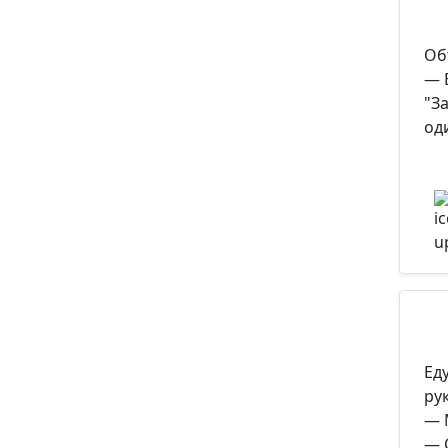
Об
— 
"З
од
Еду
рук
— 
— 