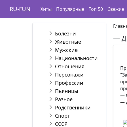
RU-FUN
Хиты
Популярные
Топ 50
Свежие
Главн
Болезни
— Д
Животные
Мужские
Национальности
Отношения
Пр
Персонажи
"З
пр
Профессии
пр
Пьяницы
— 
Разное
— 
Родственники
Спорт
СССР