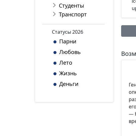
Студенты
Транспорт
Статуcы 2026
Парни
Имя:
Любовь
Возм
Лето
Жизнь
Комме
Деньги
Ге
оп
ра
ег
*Максим
— 
вр