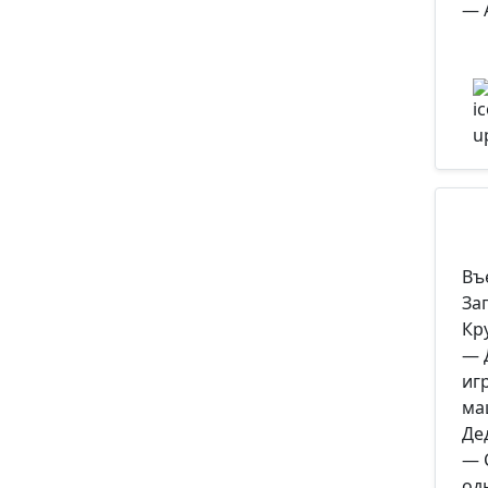
— 
Въ
За
Кр
— 
игр
ма
Де
— 
од