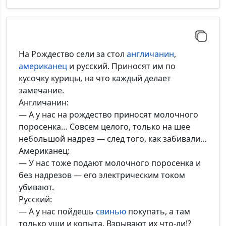
На Рождество сели за стол
англичанин
,
американец
и русский. Приносят им по
кусочку курицы, на что каждый делает
замечание.
Англичанин:
— А у нас на рождество приносят молочного
поросенка… Совсем целого, только на шее
небольшой надрез — след того, как забивали…
Американец:
— У нас тоже подают молочного поросенка и
без надрезов — его электрическим током
убивают.
Русский:
— А у нас пойдешь
свинью
покупать, а там
только уши и копыта. Взрывают их что-ли!?