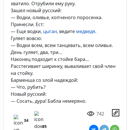
хватило. Отрубили ему руку.
Зашел новый русский:
— Водки, оливье, копченого поросенка.
Принесли. Ест:
— Еще водки,
цыган
, ведите
медведя
.
Гуляет вовсю:
— Водки всем, всем танцевать, всем оливье.
День гуляет, два, три…
Наконец подходит к стойке бара…
Расстегивает ширинку, вываливает свой член
на стойку.
Барменша со злой надеждой:
— Что, рубить?
Новый русский:
— Сосать, дура! Бабла немеряно.
742
34
11