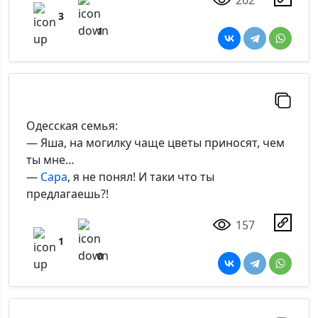
3
1
Одесская семья:
— Яша, на могилку чаще цветы приносят, чем
ты мне…
—
Сара
, я не понял! И таки что ты
предлагаешь?!
157
1
0