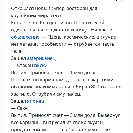
Комментарий:
Открылся новый супер-ресторан для
крутейших мира сего.
Есть все, но без ценников. Посетителей —
один в год, на его деньги и живут. На двери
*Максимальное кол-во символов - 500. Ручная модерация.
объявление
: — "Цены космические, в случае
неплатежеспособности — отрубается часть
Добавить
тела".
Зашел
американец
:
— Стакан
виски
.
Выпил. Приносят счет — 1 млн долл.
Порылся по карманам, достал все карточки,
обзвонил знакомых — насобирал 800 тыс — не
хватило. Отрубили ему палец.
Зашел
японец
:
— Саке.
Выпил. Приносят счет — 3 млн долл. Вывернул
все карманы, вытрусил из своих якудзы,
продал свой меч — насобирал 2 млн — не