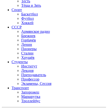
Тесть
Тёща и Зять
Спорт
Баскетбол
Футбол
Хоккей
СССР
Армянское радио
Брежнев
Горбачёв
Ленин
Пионеры
Сталин
Хрущёв
Студенты
Институт
Лекция
Преподаватель
Профессор
Экзамены, Сессия
Транспорт
Запорожец
Маршрутка
Троллейбус