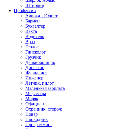
Шерлок Холмс
Штирлиц
Профессии
Адвокат, Юрист
Бармен
Бухгалтер
Вахта
Водитель
Врач
Геолог
Гинеколог
Грузчик
Дальнобойщик
Директор
Журналист
Инженер
Летчик, пилот
Маленькая зарплата
Медсестра
Моряк
Официант
Охранник, сторож
Повар
Проводник
Программист