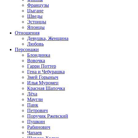
Французы
Цыгане
Шведы
Эстонцы
Японцы
Отношения
Девушка, Женщина
Любовь
Персонажи
Блондинка
Вовочка
Гарри Поттер
Гена и Чебурашка
Змей Горыныч
Илья Муромец
Красная Шапочка
Лёха
Маугли
Панк
Петрович
Поручик Ржевский
Пушкин
Рабинович
Чапаев