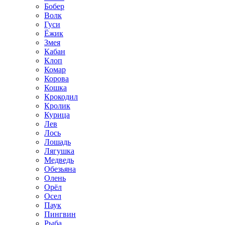
Бобер
Волк
Гуси
Ёжик
Змея
Кабан
Клоп
Комар
Корова
Кошка
Крокодил
Кролик
Курица
Лев
Лось
Лошадь
Лягушка
Медведь
Обезьяна
Олень
Орёл
Осел
Паук
Пингвин
Рыба