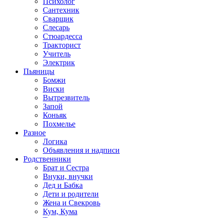
Психолог
Сантехник
Сварщик
Слесарь
Стюардесса
Тракторист
Учитель
Электрик
Пьяницы
Бомжи
Виски
Вытрезвитель
Запой
Коньяк
Похмелье
Разное
Логика
Объявления и надписи
Родственники
Брат и Сестра
Внуки, внучки
Дед и Бабка
Дети и родители
Жена и Свекровь
Кум, Кума