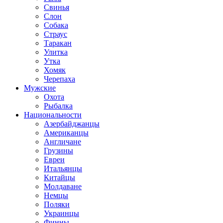
Свинья
Слон
Собака
Страус
Таракан
Улитка
Утка
Хомяк
Черепаха
Мужские
Охота
Рыбалка
Национальности
Азербайджанцы
Американцы
Англичане
Грузины
Евреи
Итальянцы
Китайцы
Молдаване
Немцы
Поляки
Украинцы
Финны