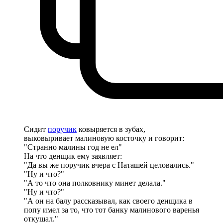
Сидит
поручик
ковыряется в зубах,
выковыривает малиновую косточку и говорит:
"Странно малины год не ел"
На что денщик ему заявляет:
"Да вы же поручик вчера с Наташей целовались."
"Ну и что?"
"А то что она полковнику минет делала."
"Ну и что?"
"А он на балу рассказывал, как своего денщика в
попу имел за то, что тот банку малинового варенья
откушал."