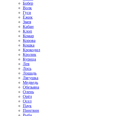
Бобер
Волк
Гуси
Ёжик
Змея
Кабан
Клоп
Комар
Корова
Кошка
Крокодил
Кролик
Курица
Лев
Лось
Лошадь
Лягушка
Медведь
Обезьяна
Олень
Орёл
Осел
Паук
Пингвин
Рыба