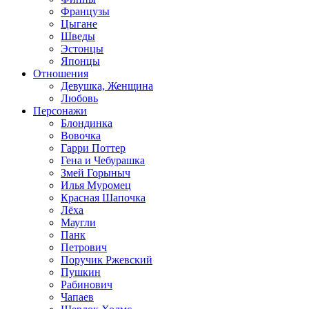
Французы
Цыгане
Шведы
Эстонцы
Японцы
Отношения
Девушка, Женщина
Любовь
Персонажи
Блондинка
Вовочка
Гарри Поттер
Гена и Чебурашка
Змей Горыныч
Илья Муромец
Красная Шапочка
Лёха
Маугли
Панк
Петрович
Поручик Ржевский
Пушкин
Рабинович
Чапаев