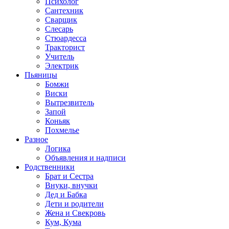
Психолог
Сантехник
Сварщик
Слесарь
Стюардесса
Тракторист
Учитель
Электрик
Пьяницы
Бомжи
Виски
Вытрезвитель
Запой
Коньяк
Похмелье
Разное
Логика
Объявления и надписи
Родственники
Брат и Сестра
Внуки, внучки
Дед и Бабка
Дети и родители
Жена и Свекровь
Кум, Кума