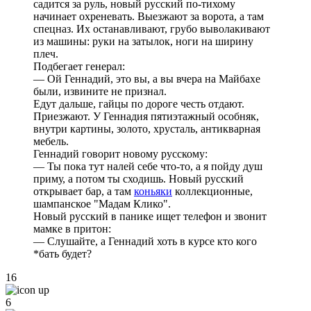
садится за руль, новый русский по-тихому
начинает охреневать. Выезжают за ворота, а там
спецназ. Их останавливают, грубо выволакивают
из машины: руки на затылок, ноги на ширину
плеч.
Подбегает генерал:
— Ой Геннадий, это вы, а вы вчера на Майбахе
были, извините не признал.
Едут дальше, гайцы по дороге честь отдают.
Приезжают. У Геннадия пятиэтажный особняк,
внутри картины, золото, хрусталь, антикварная
мебель.
Геннадий говорит новому русскому:
— Ты пока тут налей себе что-то, а я пойду душ
приму, а потом ты сходишь. Новый русский
открывает бар, а там
коньяки
коллекционные,
шампанское "Мадам Клико".
Новый русский в панике ищет телефон и звонит
мамке в притон:
— Слушайте, а Геннадий хоть в курсе кто кого
*бать будет?
16
6