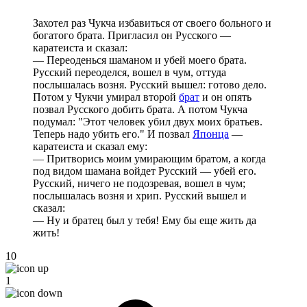
Захотел раз Чукча избавиться от своего больного и
богатого брата. Пригласил он Русского —
каратеиста и сказал:
— Переоденься шаманом и убей моего брата.
Русский переоделся, вошел в чум, оттуда
послышалась возня. Русский вышел: готово дело.
Потом у Чукчи умирал второй
брат
и он опять
позвал Русского добить брата. А потом Чукча
подумал: "Этот человек убил двух моих братьев.
Теперь надо убить его." И позвал
Японца
—
каратеиста и сказал ему:
— Притворись моим умирающим братом, а когда
под видом шамана войдет Русский — убей его.
Русский, ничего не подозревая, вошел в чум;
послышалась возня и хрип. Русский вышел и
сказал:
— Ну и братец был у тебя! Ему бы еще жить да
жить!
10
1