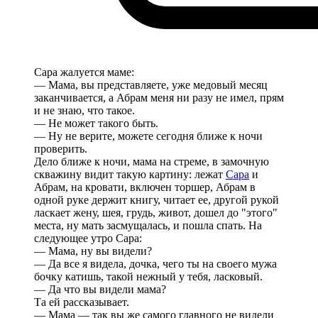
Сара жалуется маме:
— Мама, вы представляете, уже медовый месяц
заканчивается, а Абрам меня ни разу не имел, прям
и не знаю, что такое.
— Не может такого быть.
— Ну не верите, можете сегодня ближе к ночи
проверить.
Дело ближе к ночи, мама на стреме, в замочную
скважину видит такую картину: лежат
Сара
и
Абрам, на кровати, включен торшер, Абрам в
одной руке держит книгу, читает ее, другой рукой
ласкает жену, шея, грудь, живот, дошел до "этого"
места, ну мать засмущалась, и пошла спать. На
следующее утро Сара:
— Мама, ну вы видели?
— Да все я видела, дочка, чего ты на своего мужа
бочку катишь, такой нежный у тебя, ласковый.
— Да что вы видели мама?
Та ей рассказывает.
— Мама — так вы же самого главного не видели