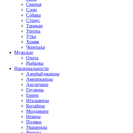
Свинья
Слон
Собака
Страус
Таракан
Улитка
Утка
Хомяк
Черепаха
Мужские
Охота
Рыбалка
Национальности
Азербайджанцы
Американцы
Англичане
Грузины
Евреи
Итальянцы
Китайцы
Молдаване
Немцы
Поляки
Украинцы
Финны