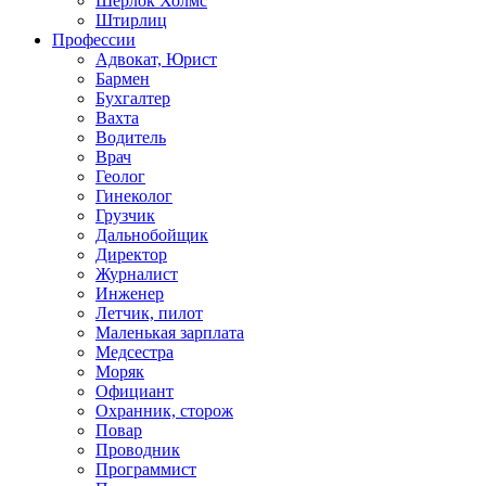
Шерлок Холмс
Штирлиц
Профессии
Адвокат, Юрист
Бармен
Бухгалтер
Вахта
Водитель
Врач
Геолог
Гинеколог
Грузчик
Дальнобойщик
Директор
Журналист
Инженер
Летчик, пилот
Маленькая зарплата
Медсестра
Моряк
Официант
Охранник, сторож
Повар
Проводник
Программист