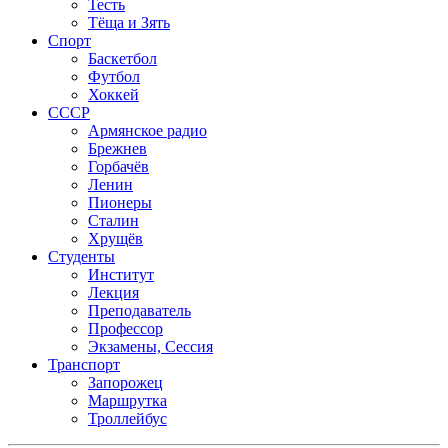
Тесть
Тёща и Зять
Спорт
Баскетбол
Футбол
Хоккей
СССР
Армянское радио
Брежнев
Горбачёв
Ленин
Пионеры
Сталин
Хрущёв
Студенты
Институт
Лекция
Преподаватель
Профессор
Экзамены, Сессия
Транспорт
Запорожец
Маршрутка
Троллейбус