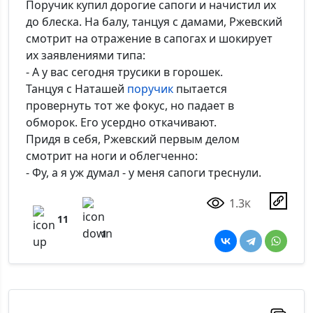
Поручик купил дорогие сапоги и начистил их
до блеска. На балу, танцуя с дамами, Ржевский
смотрит на отражение в сапогах и шокирует
их заявлениями типа:
- А у вас сегодня трусики в горошек.
Танцуя с Наташей
поручик
пытается
провернуть тот же фокус, но падает в
обморок. Его усердно откачивают.
Придя в себя, Ржевский первым делом
смотрит на ноги и облегченно:
- Фу, а я уж думал - у меня сапоги треснули.
1.3
K
11
1