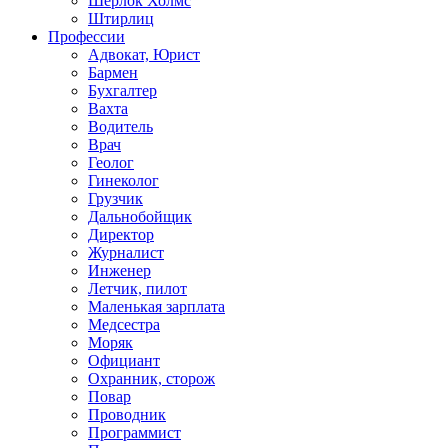
Шерлок Холмс
Штирлиц
Профессии
Адвокат, Юрист
Бармен
Бухгалтер
Вахта
Водитель
Врач
Геолог
Гинеколог
Грузчик
Дальнобойщик
Директор
Журналист
Инженер
Летчик, пилот
Маленькая зарплата
Медсестра
Моряк
Официант
Охранник, сторож
Повар
Проводник
Программист