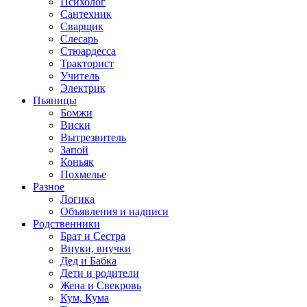
Психолог
Сантехник
Сварщик
Слесарь
Стюардесса
Тракторист
Учитель
Электрик
Пьяницы
Бомжи
Виски
Вытрезвитель
Запой
Коньяк
Похмелье
Разное
Логика
Объявления и надписи
Родственники
Брат и Сестра
Внуки, внучки
Дед и Бабка
Дети и родители
Жена и Свекровь
Кум, Кума