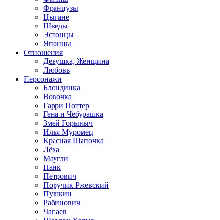
Французы
Цыгане
Шведы
Эстонцы
Японцы
Отношения
Девушка, Женщина
Любовь
Персонажи
Блондинка
Вовочка
Гарри Поттер
Гена и Чебурашка
Змей Горыныч
Илья Муромец
Красная Шапочка
Лёха
Маугли
Панк
Петрович
Поручик Ржевский
Пушкин
Рабинович
Чапаев