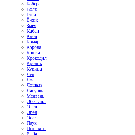
Бобер
Волк
Гуси
Ёжик
Змея
Кабан
Клоп
Комар
Корова
Кошка
Крокодил
Кролик
Курица
Лев
Лось
Лошадь
Лягушка
Медведь
Обезьяна
Олень
Орёл
Осел
Паук
Пингвин
Рыба