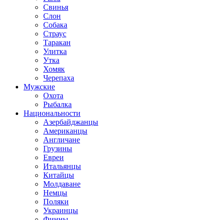
Свинья
Слон
Собака
Страус
Таракан
Улитка
Утка
Хомяк
Черепаха
Мужские
Охота
Рыбалка
Национальности
Азербайджанцы
Американцы
Англичане
Грузины
Евреи
Итальянцы
Китайцы
Молдаване
Немцы
Поляки
Украинцы
Финны