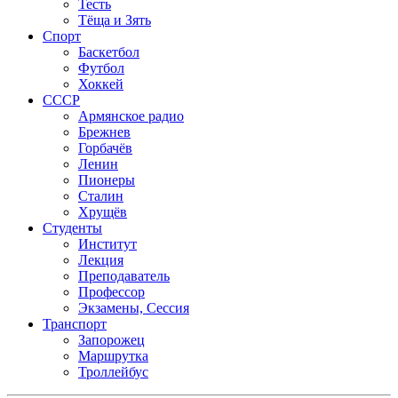
Тесть
Тёща и Зять
Спорт
Баскетбол
Футбол
Хоккей
СССР
Армянское радио
Брежнев
Горбачёв
Ленин
Пионеры
Сталин
Хрущёв
Студенты
Институт
Лекция
Преподаватель
Профессор
Экзамены, Сессия
Транспорт
Запорожец
Маршрутка
Троллейбус