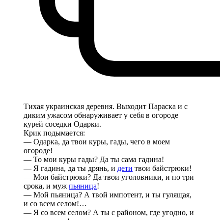
Тихая украинская деревня. Выходит Параска и с
диким ужасом обнаруживает у себя в огороде
курей соседки Одарки.
Крик подымается:
— Одарка, да твои куры, гады, чего в моем
огороде!
— То мои куры гады? Да ты сама гадина!
— Я гадина, да ты дрянь, и
дети
твои байстрюки!
— Мои байстрюки? Да твои уголовники, и по три
срока, и муж
пьяница
!
— Мой пьяница? А твой импотент, и ты гулящая,
и со всем селом!…
— Я со всем селом? А ты с районом, где угодно, и