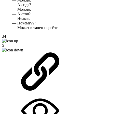
— Можно.
— А сидя?
— Можно.
— А стоя?
— Нельзя.
— Почему???
— Может в танец перейти.
34
5