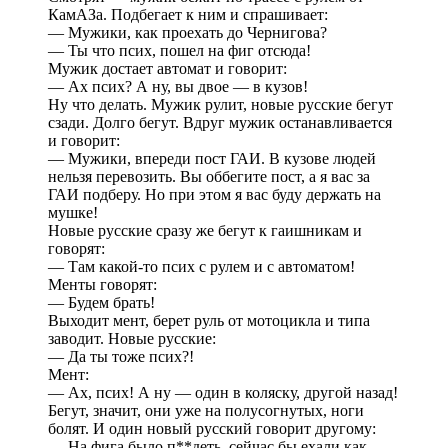
КамАЗа. Подбегает к ним и спрашивает:
— Мужики, как проехать до Чернигова?
— Ты что псих, пошел на фиг отсюда!
Мужик достает автомат и говорит:
— Ах псих? А ну, вы двое — в кузов!
Ну что делать. Мужик рулит, новые русские бегут
сзади. Долго бегут. Вдруг мужик останавливается
и говорит:
— Мужики, впереди пост ГАИ. В кузове людей
нельзя перевозить. Вы оббегите пост, а я вас за
ГАИ подберу. Но при этом я вас буду держать на
мушке!
Новые русские сразу же бегут к гаишникам и
говорят:
— Там какой-то псих с рулем и с автоматом!
Менты говорят:
— Будем брать!
Выходит мент, берет руль от мотоцикла и типа
заводит. Новые русские:
— Да ты тоже псих?!
Мент:
— Ах, псих! А ну — один в коляску, другой назад!
Бегут, значит, они уже на полусогнутых, ноги
болят. И один новый русский говорит другому:
— На фига было п**деть, сейчас бы ехали как