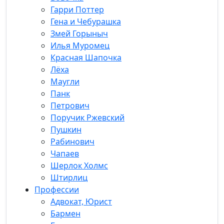
Гарри Поттер
Гена и Чебурашка
Змей Горыныч
Илья Муромец
Красная Шапочка
Лёха
Маугли
Панк
Петрович
Поручик Ржевский
Пушкин
Рабинович
Чапаев
Шерлок Холмс
Штирлиц
Профессии
Адвокат, Юрист
Бармен