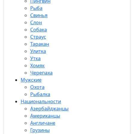
Пингвин
Рыба
Свинья
Слон
Собака
Страус
Таракан
Улитка
Утка
Хомяк
Черепаха
Мужские
Охота
Рыбалка
Национальности
Азербайджанцы
Американцы
Англичане
Грузины