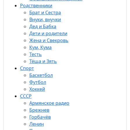
Родственники
Брат и Сестра
Внуки, внучки
Дед и Бабка
Дети и родители
Жена и Свекровь
Кум, Кума
Тесть
Тёща и Зять
Спорт
Баскетбол
Футбол
Хоккей
СССР
Армянское радио
Брежнев
Горбачёв
Ленин