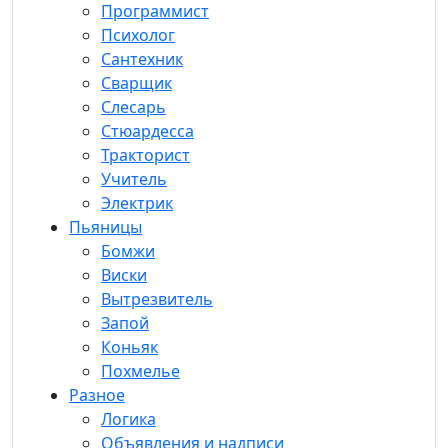
Программист
Психолог
Сантехник
Сварщик
Слесарь
Стюардесса
Тракторист
Учитель
Электрик
Пьяницы
Бомжи
Виски
Вытрезвитель
Запой
Коньяк
Похмелье
Разное
Логика
Объявления и надписи