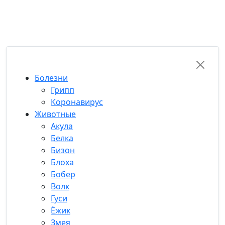
RU-FUN
Болезни
Грипп
Коронавирус
Животные
Акула
Белка
Бизон
Блоха
Бобер
Волк
Гуси
Ёжик
Змея