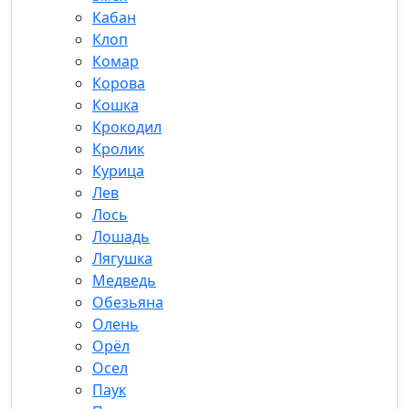
Кабан
Клоп
Комар
Корова
Кошка
Крокодил
Кролик
Курица
Лев
Лось
Лошадь
Лягушка
Медведь
Обезьяна
Олень
Орёл
Осел
Паук