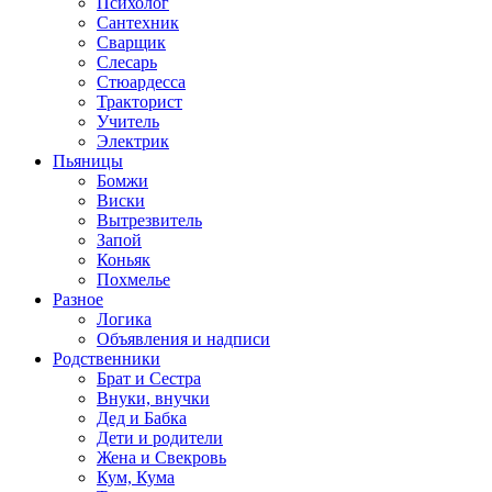
Психолог
Сантехник
Сварщик
Слесарь
Стюардесса
Тракторист
Учитель
Электрик
Пьяницы
Бомжи
Виски
Вытрезвитель
Запой
Коньяк
Похмелье
Разное
Логика
Объявления и надписи
Родственники
Брат и Сестра
Внуки, внучки
Дед и Бабка
Дети и родители
Жена и Свекровь
Кум, Кума