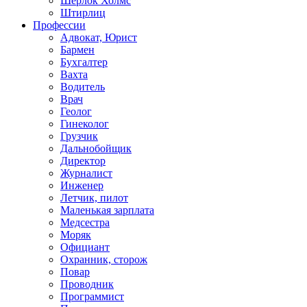
Шерлок Холмс
Штирлиц
Профессии
Адвокат, Юрист
Бармен
Бухгалтер
Вахта
Водитель
Врач
Геолог
Гинеколог
Грузчик
Дальнобойщик
Директор
Журналист
Инженер
Летчик, пилот
Маленькая зарплата
Медсестра
Моряк
Официант
Охранник, сторож
Повар
Проводник
Программист