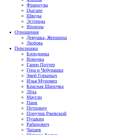
Французы
Цыгане
Шведы
Эстонцы
Японцы
Отношения
Девушка, Женщина
Любовь
Персонажи
Блондинка
Вовочка
Гарри Поттер
Гена и Чебурашка
Змей Горыныч
Илья Муромец
Красная Шапочка
Лёха
Маугли
Панк
Петрович
Поручик Ржевский
Пушкин
Рабинович
Чапаев