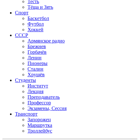
Тесть
Тёща и Зять
Спорт
Баскетбол
Футбол
Хоккей
СССР
Армянское радио
Брежнев
Горбачёв
Ленин
Пионеры
Сталин
Хрущёв
Студенты
Институт
Лекция
Преподаватель
Профессор
Экзамены, Сессия
Транспорт
Запорожец
Маршрутка
Троллейбус