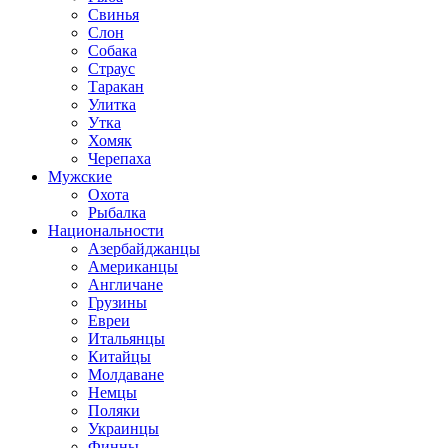
Свинья
Слон
Собака
Страус
Таракан
Улитка
Утка
Хомяк
Черепаха
Мужские
Охота
Рыбалка
Национальности
Азербайджанцы
Американцы
Англичане
Грузины
Евреи
Итальянцы
Китайцы
Молдаване
Немцы
Поляки
Украинцы
Финны