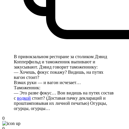
В привокзальном ресторане за столиком Дэвид
Копперфильд и таможенник выпивают и
закусывают. Дэвид говорит таможеннику:
— Хочешь, фокус покажу? Видишь, на путях
вагон стоит?
Взмах руки — и вагон исчезает…
Таможенник:
— Это разве фокус… Вон видишь на путях состав
с
водкой
стоит? (Доставая пачку деклараций и
проштамповывая их личной печатью) Огурцы,
огурцы, огурцы…
0
0