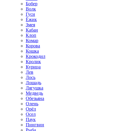
Бобер
Волк
Гуси
Ёжик
Змея
Кабан
Клоп
Комар
Корова
Кошка
Крокодил
Кролик
Курица
Лев
Лось
Лошадь
Лягушка
Медведь
Обезьяна
Олень
Орёл
Осел
Паук
Пингвин
Рыба