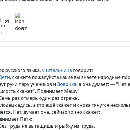
23
4
ок русского языка,
учительница
говорит:
Дети
, скажите пожалуйста какие вы знаете народные по
нут руки пару учеников и
Вовочка
, а она думает: — "Нет
шлость скажет". Поднимает Машу:
Семь раз отмерь один раз отрежь.
лодец садись, а кто ещё скажет и снова тянутся нескол
нется. Нет, думает она, сейчас точно скажет:
днимает Петю
Без труда не вытащишь и рыбку из пруда.