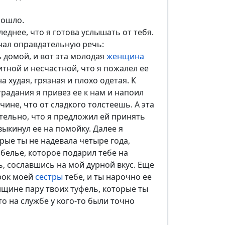
зошло.
леднее, что я готова услышать от тебя.
ал оправдательную речь:
ь домой, и вот эта молодая
женщина
тной и несчастной, что я пожалел ее
а худая, грязная и плохо одетая. К
страдания я привез ее к нам и напоил
ине, что от сладкого толстеешь. А эта
тельно, что я предложил ей принять
 выкинул ее на помойку. Далее я
орые ты не надевала четыре года,
 белье, которое подарил тебе на
, сославшись на мой дурной вкус. Еще
арок моей
сестры
тебе, и ты нарочно ее
нщине пару твоих туфель, которые ты
то на службе у кого-то были точно