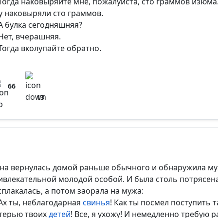
Тогда наковыряйте мне, пожалуйста, сто граммов изюма
у наковыряли сто граммов.
А булка сегодняшняя?
Нет, вчерашняя.
Тогда вколупайте обратно.
66
13
на вернулась домой раньше обычного и обнаружила муж
ивлекательной молодой особой. И была столь потрясен
сплакалась, а потом заорала на мужа:
Ах ты, неблагодарная
свинья
! Как ты посмел поступить т
терью твоих
детей
! Все, я ухожу! И немедленно требую р