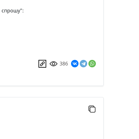
о спрошу":
386