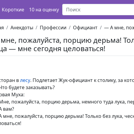
Короткие
10 на оценку
ая
Анекдоты
Профессии
Официант
— А мне, пож
 мне, пожалуйста, порцию дерьма! Тол
ца — мне сегодня целоваться!
сторан в
лесу
. Подлетает Жук-официант к столику, за кот
Что будете заказывать?
рвая Муха:
Мне, пожалуйста, порцию дерьма, немного туда лука, пер
А вам?
А мне, пожалуйста, порцию дерьма! Только без лука, чес
ловаться!