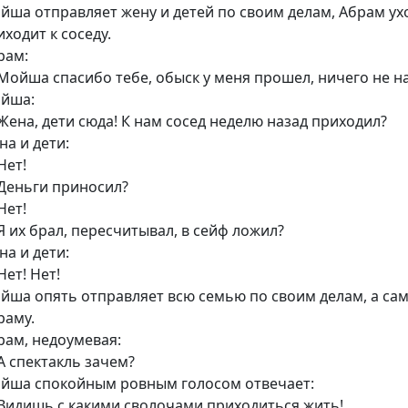
йша отправляет жену и детей по своим делам, Абрам ух
иходит к соседу.
рам:
Мойша спасибо тебе, обыск у меня прошел, ничего не н
йша:
Жена, дети сюда! К нам сосед неделю назад приходил?
на и дети:
Нет!
Деньги приносил?
Нет!
Я их брал, пересчитывал, в сейф ложил?
на и дети:
Нет! Нет!
йша опять отправляет всю семью по своим делам, а сам 
раму.
рам, недоумевая:
А спектакль зачем?
йша спокойным ровным голосом отвечает:
Видишь с какими сволочами приходиться жить!