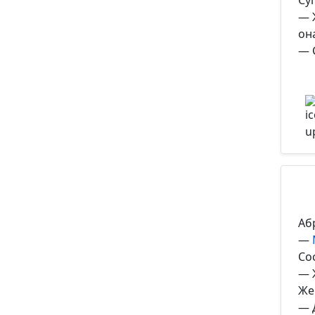
Су
— 
он
— 
Аб
—
Со
— 
Же
— 