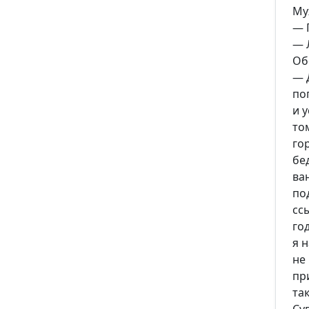
Му
— 
— 
Об
— 
по
и 
то
го
бе
ва
по
сс
го
я 
не
пр
так