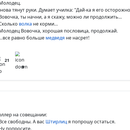
Молодец.
снова тянут руки. Думает училка: "Дай-ка я его осторожн
Вовочка, ты начни, а я скажу, можно ли продолжить...
Сколько
волка
не корми…
Молодец Вовочка, хорошая пословица, продолжай.
…все равно больше
медведя
не насрет!
21
9
ллер на совещании:
Все свободны. А вас
Штирлиц
я попрошу остаться.
Ну попросите.