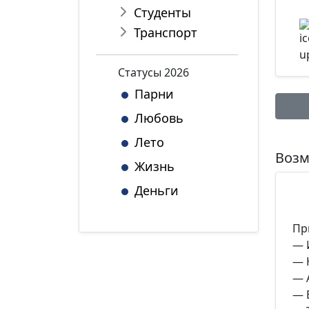
Студенты
Транспорт
Статуcы 2026
Парни
Любовь
Лето
Имя:
Возм
Жизнь
Деньги
Комме
Пр
— 
— 
— 
*Максим
— 