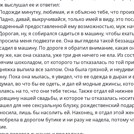
ж выслушал ее и ответил:
Подожди минутку, любимая, и я объясню тебе, что прои
Ладно, давай, выкручивайся, только имей в виду, это пос
одренный предоставленной ему возможностью, муж нач
Дорогая, ну, я собирался садиться в машину, чтобы ехат
просила меня подвезти ее. Она выглядела такой беззащи
усадил в машину. По дороге я обратил внимание, какая он
му же, как она сказала, уже три дня ничего не ела. Из со
рячим шоколадом, от которого ты отказалась по той прич
дняжка выпила все залпом. Она была грязной, и неудиви
нну. Пока она мылась, я увидел, что ее одежда в дырах и
думал, во что бы ее одеть, и дал ей модные джинсы, кот
ылаясь на то, что они тебе тесны. Также отдал ей нижнее
довщину нашей свадьбы, и которое ты отказалась носить
нашел для нее сексуальную блузку, рождественский под
 носила, лишь бы насолить ей. Наконец, я отдал этой же
иобрела в дорогом бутике и ни разу не надела, потому ч
ие.