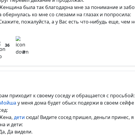
пруг перевел дыхание и продолжал:
Женщина была так благодарна мне за понимание и заботу
а обернулась ко мне со слезами на глазах и попросила:
Скажите, пожалуйста, а у Вас есть что-нибудь еще, чем 
36
7
рам приходит к своему соседу и обращается с просьбой:
Мойша
у меня дома будет обыск подержи в своем сейфе 
сед:
Жена,
дети
сюда! Видите сосед пришел, деньги принес, я 
на и дети:
Да, Да видели.