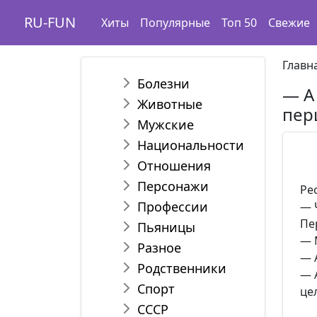
RU-FUN
Хиты
Популярные
Топ 50
Свежие
Главн
Болезни
— А
Животные
пер
Мужские
Национальности
Отношения
Персонажи
Ре
Профессии
— 
Пе
Пьяницы
— 
Разное
— 
Родственники
— 
Спорт
це
СССР