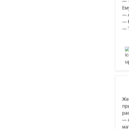
— 
Ем
— 
— 
— 
Же
пр
ра
— 
ма