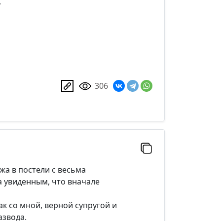
.
Добавить
306
а в постели с весьма
а увиденным, что вначале
ак со мной, верной супругой и
азвода.