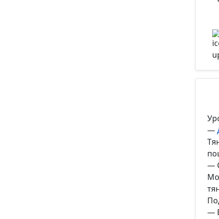
Ур
—
Тя
по
— 
Мо
тя
По
— 