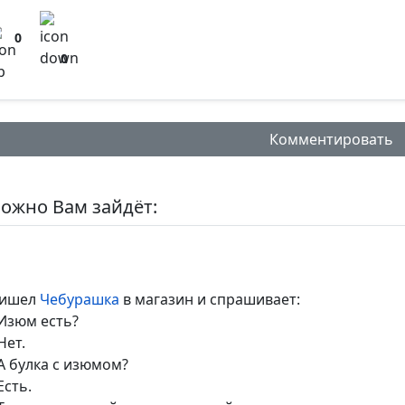
0
0
Комментировать
ожно Вам зайдёт:
нтарий:
ишел
Чебурашка
в магазин и спрашивает:
Изюм есть?
Нет.
А булка с изюмом?
альное кол-во символов - 500. Ручная модерация.
Есть.