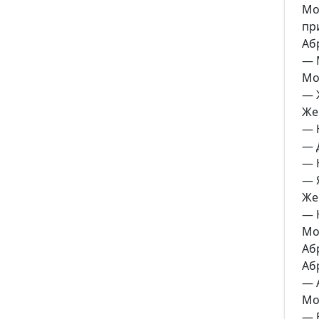
Мо
пр
Аб
— 
Мо
— 
Же
— 
— 
— 
— 
Же
— 
Мо
Аб
Аб
— 
Мо
— 