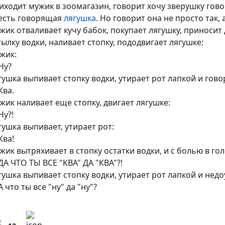
иходит мужик в зоомагазин, говорит хочу зверушку гово
есть говорящая
лягушка
. Но говорит она не просто так,
жик отваливает кучу бабок, покупает лягушку, приносит 
тылку водки, наливает стопку, пододвигает лягушке:
жик:
Ну?
гушка выпивает стопку водки, утирает рот лапкой и гово
Ква.
жик наливает еще стопку, двигает лягушке:
Ну?!
гушка выпивает, утирает рот:
Ква!
жик вытряхивает в стопку остатки водки, и с болью в гол
ДА ЧТО ТЫ ВСЕ "КВА" ДА "КВА"?!
гушка выпивает стопку водки, утирает рот лапкой и нед
 что ты все "ну" да "ну"?