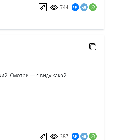
744
кий! Смотри — с виду какой
387