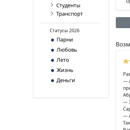
Студенты
Транспорт
Статуcы 2026
Имя:
Парни
Возм
Любовь
Лето
Комме
Жизнь
Ра
Деньги
— 
пр
Аб
*Максим
— 
Са
— 
Та
Ра