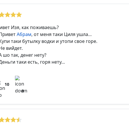
ивет Изя, как поживаешь?
Привет
Абрам
, от меня таки Циля ушла…
Купи таки бутылку водки и утопи свое горе.
Не вийдет.
А шо так, денег нету?
Деньги таки есть, горя нету…
10
0