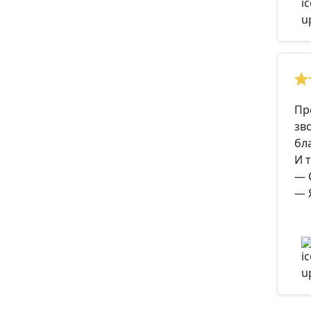
Пр
зв
бл
И 
— 
— 