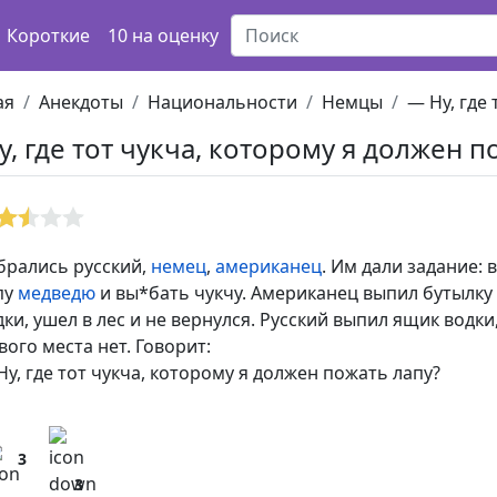
Короткие
10 на оценку
ая
Анекдоты
Национальности
Немцы
— Ну, где 
у, где тот чукча, которому я должен п
брались русский,
немец
,
американец
. Им дали задание:
пу
медведю
и вы*бать чукчу. Американец выпил бутылку
дки, ушел в лес и не вернулся. Русский выпил ящик водки
вого места нет. Говорит:
Ну, где тот чукча, которому я должен пожать лапу?
3
3