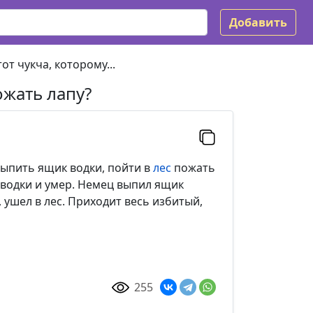
Добавить
тот чукча, которому...
ожать лапу?
 выпить ящик водки, пойти в
лес
пожать
 водки и умер. Немец выпил ящик
, ушел в лес. Приходит весь избитый,
255