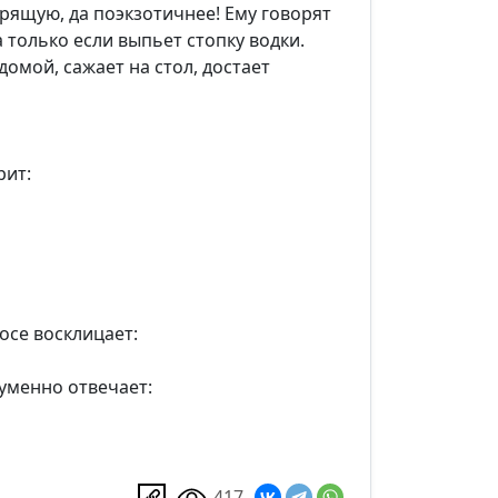
рящую, да поэкзотичнее! Ему говорят
 а только если выпьет стопку водки.
домой, сажает на стол, достает
рит:
осе восклицает:
оуменно отвечает:
417