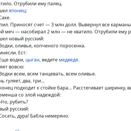
атило. Отрубили ему палец.
шел
японец
:
Саке.
пил. Приносят счет — 3 млн долл. Вывернул все карманы,
ой меч — насобирал 2 млн — не хватило. Отрубили ему р
шел новый русский:
Водки, оливье, копченого поросенка.
инесли. Ест:
Еще водки,
цыган
, ведите
медведя
.
ляет вовсю:
Водки всем, всем танцевать, всем оливье.
нь гуляет, два, три…
конец подходит к стойке бара… Расстегивает ширинку, в
рменша со злой надеждой:
Что, рубить?
вый русский:
Сосать, дура! Бабла немеряно.