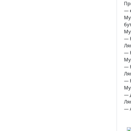
Пр
— 
Му
бу
Му
— 
Ля
— 
Му
— 
Ля
— 
Му
— 
Ля
— А