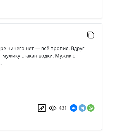
ире ничего нет — всё пропил. Вдруг
т мужику стакан водки. Мужик с
…
431