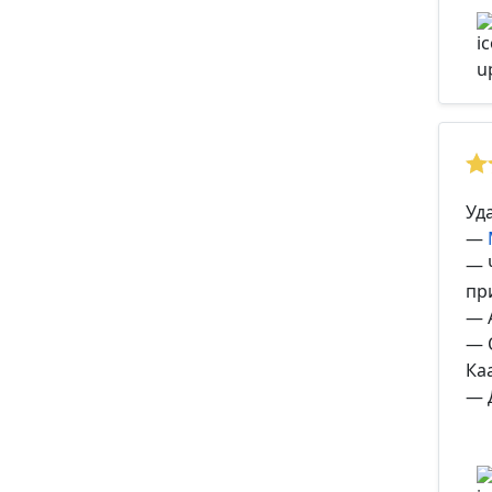
Уд
—
— 
пр
— 
— 
Ка
— 