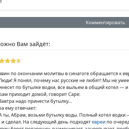
Комментировать
ожно Вам зайдёт:
нтарий:
ввин по окончании молитвы в синагоге обращается к ев
Люди! Я понял, почему нас русские не любят! Мы не умее
инесет по бутылке водки, все выльем в общий котел — и
рам приходит домой, говорит Саре:
альное кол-во символов - 500. Ручная модерация.
Завтра надо принести бутылку…
ра ему отвечает:
А ты, Абрам, возьми бутылку воды. Полный котел водки 
к и сделал. На следующий день подходят
евреи
по очеред
ввин берет поварешку, размешивает, зачерпывает, проб