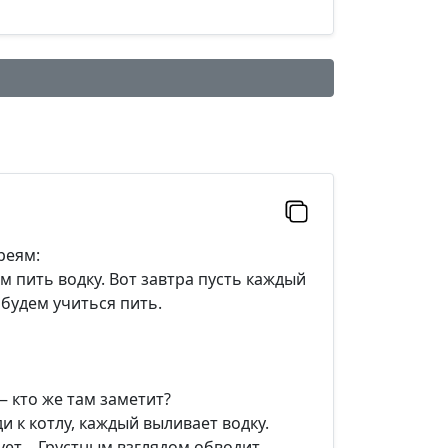
реям:
м пить водку. Вот завтра пусть каждый
 будем учиться пить.
Добавить
— кто же там заметит?
и к котлу, каждый выливает водку.
ует… Грустным взглядом обводит