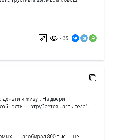
435
о деньги и живут. На двери
собности — отрубается часть тела".
комых — насобирал 800 тыс — не