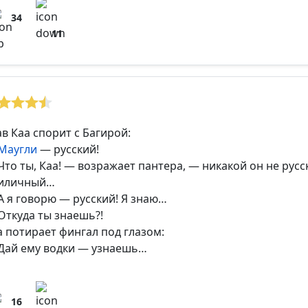
34
11
ав Каа спорит с Багирой:
Маугли
— русский!
Что ты, Каа! — возражает пантера, — никакой он не русс
иличный…
А я говорю — русский! Я знаю…
Откуда ты знаешь?!
а потирает фингал под глазом:
Дай ему водки — узнаешь…
16