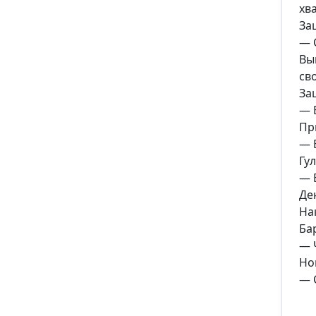
хв
За
— 
Вы
св
За
— 
Пр
— 
Гу
— 
Де
На
Ба
— 
Но
— 