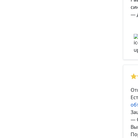
си
— 
От
Ес
об
За
— 
Вы
По