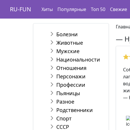
RU-FUN
Хиты
Популярные
Топ 50
Свежие
Главн
Болезни
— Н
Животные
Мужские
Национальности
Отношения
Со
Персонажи
ла
во
Профессии
жи
Пьяницы
— 
Разное
Родственники
Спорт
СССР