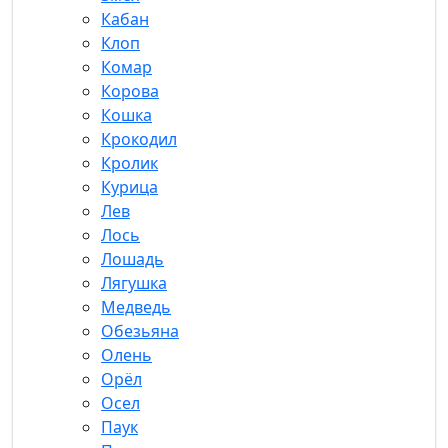
Кабан
Клоп
Комар
Корова
Кошка
Крокодил
Кролик
Курица
Лев
Лось
Лошадь
Лягушка
Медведь
Обезьяна
Олень
Орёл
Осел
Паук