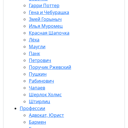
Гарри Поттер
Гена и Чебурашка
Змей Горыныч
Илья Муромец
Красная Шапочка
Лёха
Маугли
Панк
Петрович
Поручик Ржевский
Пушкин
Рабинович
Чапаев
Шерлок Холмс
Штирлиц
Профессии
Адвокат, Юрист
Бармен