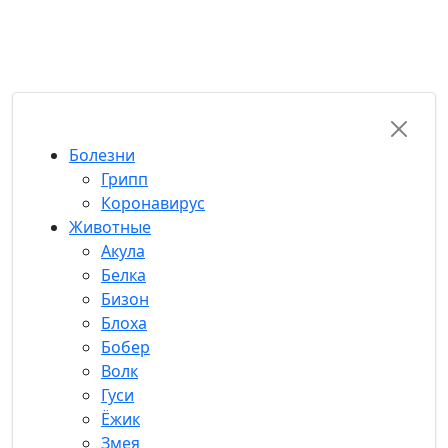
RU-FUN
Болезни
Грипп
Коронавирус
Животные
Акула
Белка
Бизон
Блоха
Бобер
Волк
Гуси
Ёжик
Змея