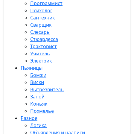
Программист
Психолог
Сантехник
Сварщик
Слесарь
Стюардесса
Тракторист
Учитель
Электрик
Пьяницы
Бомжи
Виски
Вытрезвитель
Запой
Коньяк
Похмелье
Разное
Логика
Объявления и надписи