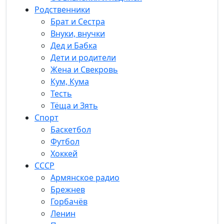
Родственники
Брат и Сестра
Внуки, внучки
Дед и Бабка
Дети и родители
Жена и Свекровь
Кум, Кума
Тесть
Тёща и Зять
Спорт
Баскетбол
Футбол
Хоккей
СССР
Армянское радио
Брежнев
Горбачёв
Ленин