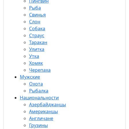
Пингвин
Рыба
Свинья
Слон
Собака
Страус
Таракан
Улитка
Утка
Хомяк
Черепаха
Мужские
Охота
Рыбалка
Национальности
Азербайджанцы
Американцы
Англичане
Грузины