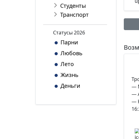
Студенты
Транспорт
Статуcы 2026
Имя:
Парни
Возм
Любовь
Лето
Комме
Жизнь
Тр
Деньги
— 
— 
— 
*Максим
16: