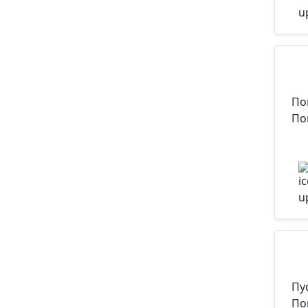
По
По
Пу
По