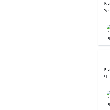
Вы
уд
Бы
ср