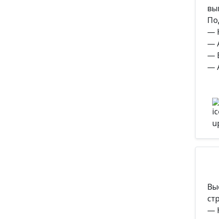
вы
По
— 
— 
— 
— 
Вы
ст
— 