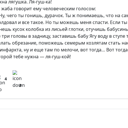
жна лягушка. Ля-гуш-ка!
т жаба говорит ему человеческим голосом:
Ну, чего ты гонишь, дурачок. Ты ж понимаешь, что на с
олдовал и все такое. Но ты можешь меня спасти. Если т
нешь кусок колобка из лисьей глотки, отучишь бабусины
е три головы в задницу, заставишь бабу Ягу воду в ступ
елать обрезание, поможешь семерым козлятам стать н
 инфаркта, ну и еще там по мелочи, вот тогда… Вот тогда 
торой тебе нужна — ля-гуш-кой!
4
3