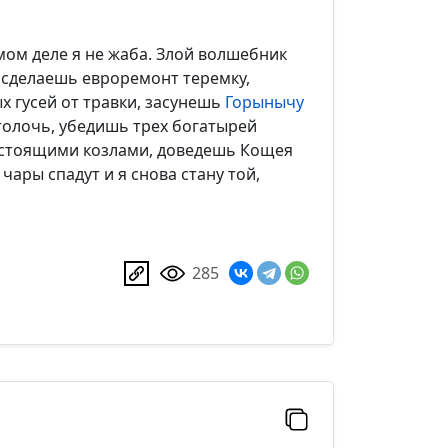
амом деле я не жаба. Злой волшебник
ы сделаешь евроремонт теремку,
х гусей от травки, засунешь
Горынычу
е толочь, убедишь трех богатырей
астоящими козлами, доведешь Кощея
чары спадут и я снова стану той,
285