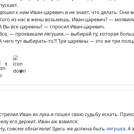
пускает.
дошел к ним Иван-царевич и не знает, что делать. Они в
Кого из нас в жены возьмешь, Иван-царевич? — молвил
А Вы все царевны? — спросил Иван-царевич.
Все, — проквакали лягушки,— выбирай ту, которая боль
А чего тут выбирать-то?! Три царевны — это же три полц
1
0
стрелил Иван из лука и пошел свою судьбу искать. Прихо
релу его держит. Иван аж взвился:
Ну, совсем обнаглели! Здесь же должна быть
лягушка
. А