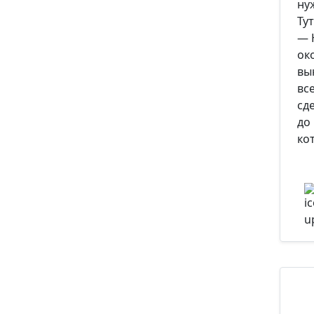
ну
Ту
— 
ок
вы
вс
сд
до
ко