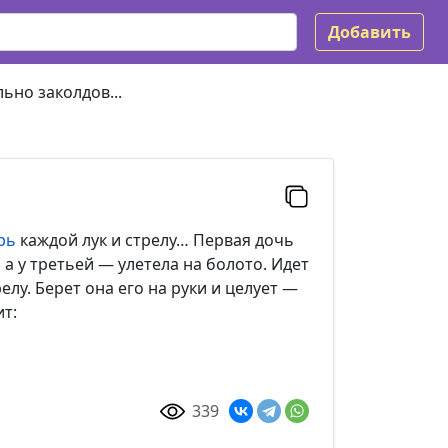
Добавить
ьно заколдов...
рь
каждой лук и стрелу… Первая дочь
 а у третьей — улетела на болото. Идет
лу. Берет она его на руки и целует —
ит:
339