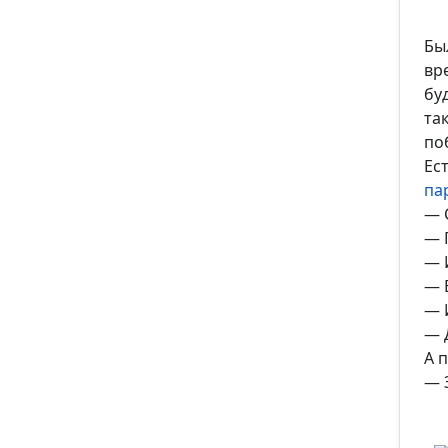
Бы
вр
бу
та
по
Ес
па
— 
— 
— 
— 
— 
— Д
А 
— 