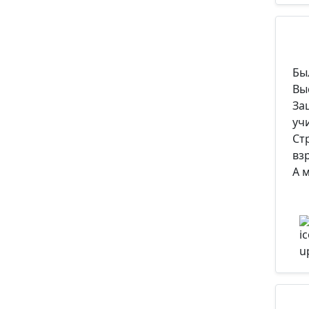
Бы
Вы
За
уч
Ст
вз
А 