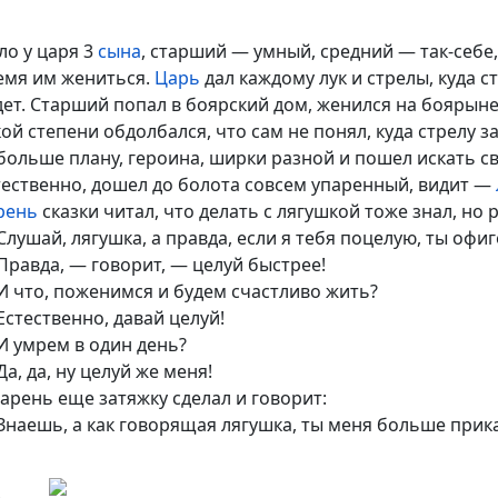
ло у царя 3
сына
, старший — умный, средний — так-себе
емя им жениться.
Царь
дал каждому лук и стрелы, куда с
дет. Старший попал в боярский дом, женился на боярыне
кой степени обдолбался, что сам не понял, куда стрелу 
больше плану, героина, ширки разной и пошел искать с
тественно, дошел до болота совсем упаренный, видит —
рень
сказки читал, что делать с лягушкой тоже знал, но
Слушай, лягушка, а правда, если я тебя поцелую, ты офи
Правда, — говорит, — целуй быстрее!
И что, поженимся и будем счастливо жить?
Естественно, давай целуй!
И умрем в один день?
а, да, ну целуй же меня!
парень еще затяжку сделал и говорит:
Знаешь, а как говорящая лягушка, ты меня больше при