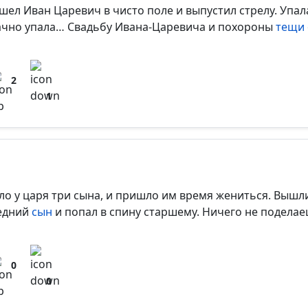
шел Иван Царевич в чисто поле и выпустил стрелу. Упала
ачно упала… Свадьбу Ивана-Царевича и похороны
тещи
2
1
ло у царя три сына, и пришло им время жениться. Вышли
едний
сын
и попал в спину старшему. Ничего не подела
0
0