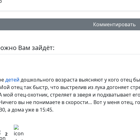
Комментировать
ожно Вам зайдёт:
нтарий:
ое
детей
дошкольного возраста выясняют у кого отец бы
Мой отец так быстр, что выстрелив из лука догоняет стре
А мой отец-охотник, стреляет в зверя и подхватывает его
Ничего вы не понимаете в скорости… Вот у меня отец, г
альное кол-во символов - 500. Ручная модерация.
30, а дома уже в 15:45.
2