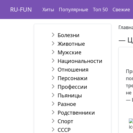
RU-FUN
Хиты
Популярные
Топ 50
Свежие
Главн
Болезни
— Ц
Животные
Мужские
Национальности
Отношения
Пр
Персонажи
по
тр
Профессии
не
Пьяницы
— 
Разное
Родственники
Спорт
СССР