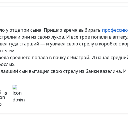
ло у отца три сына. Пришло время выбирать
профессию
стрелили они из своих луков. И все трое попали в аптеку
шел туда старший — и увидел свою стрелу в коробке с к
ителем.
рела среднего попала в пачку с Виагрой. И начал средн
рослых.
младший сын вытащил свою стрелу из банки вазелина. И 
0
0