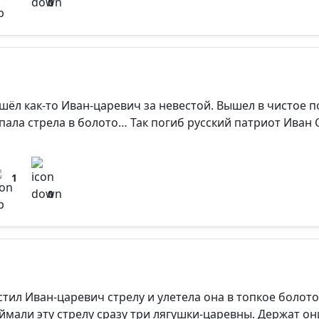
0
шёл как-то Иван-царевич за невестой. Вышел в чистое пол
пала стрела в болото… Так погиб русский патриот Иван 
1
0
стил Иван-царевич стрелу и улетела она в топкое болото
ймали эту стрелу сразу три лягушки-царевны. Держат они