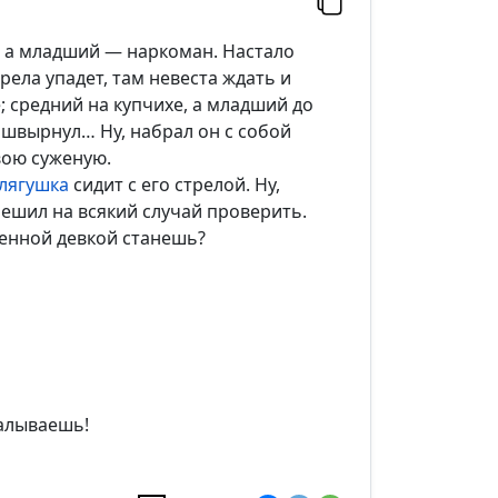
, а младший — наркоман. Настало
трела упадет, там невеста ждать и
; средний на купчихе, а младший до
зашвырнул… Ну, набрал он с собой
вою суженую.
лягушка
сидит с его стрелой. Ну,
 решил на всякий случай проверить.
генной девкой станешь?
калываешь!