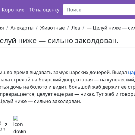
Короткие
10 на оценку
ая
Анекдоты
Животные
Лев
— Целуй ниже — сил
елуй ниже — сильно заколдован.
ишло время выдавать замуж царских дочерей. Выдал
ца
пала стрелой на боярский двор, вторая — на купеческий,
етья дочь на болото и видит, большой жаб держит ее стре
 превращается, целует еще раз — никак. Тут жаб и говор
Целуй ниже — сильно заколдован.
2
1