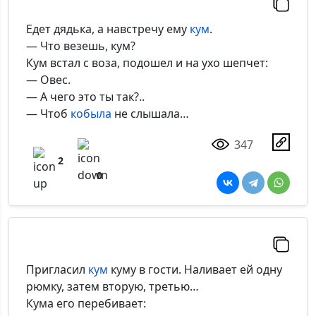
Едет дядька, а навстречу ему
кум
.
— Что везешь, кум?
Кум встал с воза, подошел и на ухо шепчет:
— Овес.
— А чего это ты так?..
— Чтоб
кобыла
не слышала…
347
2
0
Пригласил
кум
куму в гости. Наливает ей одну
рюмку, затем вторую, третью…
Кума его перебивает: