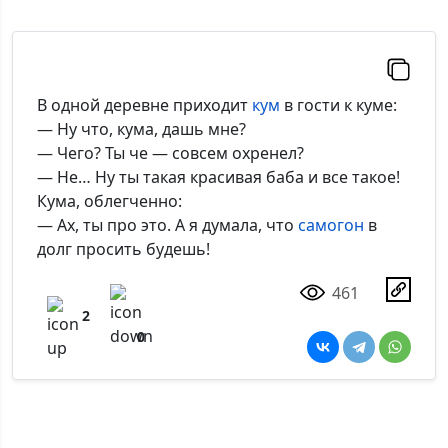
В одной деревне приходит
кум
в гости к куме:
— Ну что, кума, дашь мне?
— Чего? Ты че — совсем охренел?
— Не… Ну ты такая красивая баба и все такое!
Кума, облегченно:
— Ах, ты про это. А я думала, что
самогон
в
долг просить будешь!
461
2
0