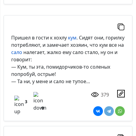
Пришел в гости к хохлу
кум
. Сидят они, горилку
потребляют, и замечает хозяин, что кум все на
сало
налегает, жалко ему сало стало, ну он и
говорит:
— Кум, ты эта, помидорчиков-то соленых
попробуй, острые!
— Та ни, у мене и сало не тупое…
379
3
0