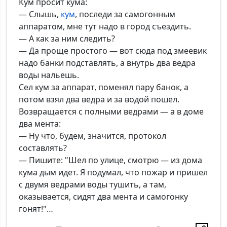
Кум просит кума:
— Слышь,
кум
, последи за самогонным
аппаратом, мне тут надо в город съездить.
— А как за ним следить?
*Максимальное кол-во символов - 500. Ручная модерация.
— Да проще простого — вот сюда под змеевик
надо банки подставлять, а внутрь два ведра
Добавить
воды нальешь.
Сел кум за аппарат, поменял пару банок, а
потом взял два ведра и за водой пошел.
Возвращается с полными ведрами — а в доме
два мента:
— Ну что, будем, значится, протокол
составлять?
— Пишите: "Шел по улице, смотрю — из дома
кума дым идет. Я подумал, что пожар и пришел
с двумя ведрами воды тушить, а там,
оказывается, сидят два мента и самогонку
гонят!"…