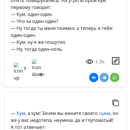
опять повырубались. На утро второй кум
первому говорит:
— Кум, один-один.
— Что за один-один?
— Ну тогда ты меня поимел, а теперь я тебя:
один-один.
— Кум, ну я же пошутил.
— Ну, тогда один-ноль.
1.7
K
7
2
—
Кум
, а кум! Зачем вы жените своего
сына
, он
же у вас недотепа, неумеха, да и глуповатый!
А тот отвечает: