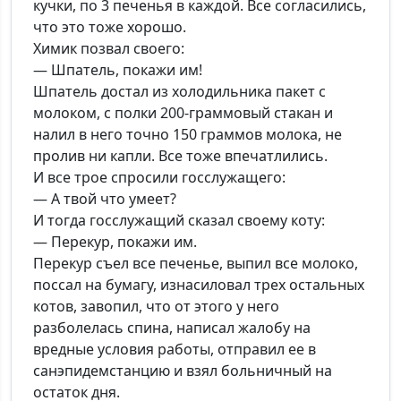
кучки, по 3 печенья в каждой. Все согласились,
что это тоже хорошо.
Химик позвал своего:
— Шпатель, покажи им!
Шпатель достал из холодильника пакет с
молоком, с полки 200-граммовый стакан и
налил в него точно 150 граммов молока, не
пролив ни капли. Все тоже впечатлились.
И все трое спросили госслужащего:
— А твой что умеет?
И тогда госслужащий сказал своему коту:
— Перекур, покажи им.
Перекур съел все печенье, выпил все молоко,
поссал на бумагу, изнасиловал трех остальных
котов, завопил, что от этого у него
разболелась спина, написал жалобу на
вредные условия работы, отправил ее в
санэпидемстанцию и взял больничный на
остаток дня.