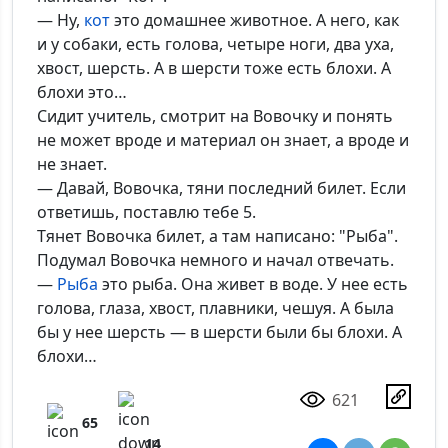
— Ну,
кот
это домашнее животное. А него, как
и у собаки, есть голова, четыре ноги, два уха,
хвост, шерсть. А в шерсти тоже есть блохи. А
блохи это…
Сидит учитель, смотрит на Вовочку и понять
не может вроде и материал он знает, а вроде и
не знает.
— Давай, Вовочка, тяни последний билет. Если
ответишь, поставлю тебе 5.
Тянет Вовочка билет, а там написано: "Рыба".
Подумал Вовочка немного и начал отвечать.
—
Рыба
это рыба. Она живет в воде. У нее есть
голова, глаза, хвост, плавники, чешуя. А была
бы у нее шерсть — в шерсти были бы блохи. А
блохи…
621
65
14