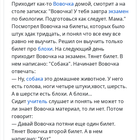
Приходит как-то
Вовочка
домой, смотрит а на
столе записка: "Вовочка! У тебя завтра
экзамен
по биологии. Подготовься как следует. Мама."
Посмотрел Вовочка на билеты, которых было
*Максимальное кол-во символов - 500. Ручная модерация.
штук эдак тридцать, и понял что все ему все
равно не выучить. Решил он выучить только
Добавить
билет про
блохи
. На следующий день
приходит Вовочка на экзамен. Тянет билет. В
нем написано: "Собака". Начинает Вовочка
отвечать:
— Ну,
собака
это домашнее животное. У него
есть голова, ноги четыре штуки,хвост, шерсть.
А в шерсти есть блохи. А блохи…
Сидит
учитель
слушает и понять не может то
ли знает Вовочка материал, то ли нет. Потом
говорит:
— Давай Вовочка потяни еще один билет.
Тянет Вовочка второй билет. А в нем
написано: "Кот".