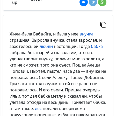
Жила-была Баба-Яга, и была у нее
внучка
,
страшная. Выросла внучка, стала взрослая, и
захотелось ей
любви
настоящей. Тогда
бабка
собрала богатырей и сказала им, что кто
удовлетворит внучку, получит много золота, а
кто не сможет, того она съест. Пошел Алеша
Попович. Пыхтел, пыхтел часа два — внучке не
понравилось. Съели Алешку. Пошел Добрыня.
Три часа топтал внучку, но ей все равно не
понравилось. И его съели. Пришла очередь
Ильи, тот дал бабке метлу и сказал ей, чтобы
улетала отсюда на весь день. Прилетает бабка,
а там такое:
лес
повален, звери лежат
полуудовлетворенные, избушка раком загнута.