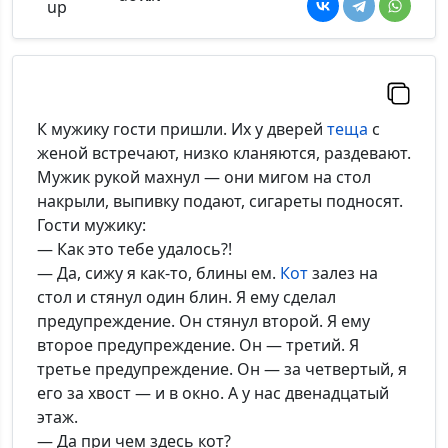
К мужику гости пришли. Их у дверей
теща
с
женой встречают, низко кланяются, раздевают.
Мужик рукой махнул — они мигом на стол
накрыли, выпивку подают, сигареты подносят.
Гости мужику:
— Как это тебе удалось?!
— Да, сижу я как-то, блины ем.
Кот
залез на
стол и стянул один блин. Я ему сделал
предупреждение. Он стянул второй. Я ему
второе предупреждение. Он — третий. Я
третье предупреждение. Он — за четвертый, я
его за хвост — и в окно. А у нас двенадцатый
этаж.
— Да при чем здесь кот?