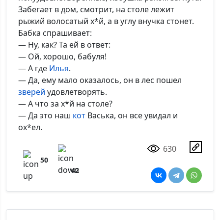
Забегает в дом, смотрит, на столе лежит
рыжий волосатый х*й, а в углу внучка стонет.
Бабка спрашивает:
— Ну, как? Та ей в ответ:
— Ой, хорошо, бабуля!
— А где
Илья
.
— Да, ему мало оказалось, он в лес пошел
зверей
удовлетворять.
— А что за х*й на столе?
— Да это наш
кот
Васька, он все увидал и
ох*ел.
630
50
42