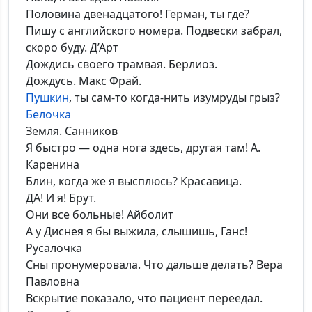
Половина двенадцатого! Герман, ты где?
Пишу с английского номера. Подвески забрал,
скоро буду. Д’Арт
Дождись своего трамвая. Берлиоз.
Дождусь. Макс Фрай.
Пушкин
, ты сам-то когда-нить изумруды грыз?
Белочка
Земля. Санников
Я быстро — одна нога здесь, другая там! А.
Каренина
Блин, когда же я высплюсь? Красавица.
ДА! И я! Брут.
Они все больные! Айболит
А у Диснея я бы выжила, слышишь, Ганс!
Русалочка
Сны пронумеровала. Что дальше делать? Вера
Павловна
Вскрытие показало, что пациент переедал.