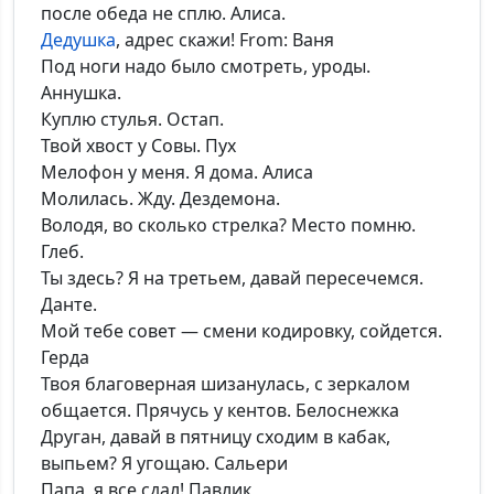
после обеда не сплю. Алиса.
Дедушка
, адрес скажи! From: Ваня
Под ноги надо было смотреть, уроды.
Аннушка.
Куплю стулья. Остап.
Твой хвост у Совы. Пух
Мелофон у меня. Я дома. Алиса
Молилась. Жду. Дездемона.
Володя, во сколько стрелка? Место помню.
Глеб.
Ты здесь? Я на третьем, давай пересечемся.
Данте.
Мой тебе совет — смени кодировку, сойдется.
Герда
Твоя благоверная шизанулась, с зеркалом
общается. Прячусь у кентов. Белоснежка
Друган, давай в пятницу сходим в кабак,
выпьем? Я угощаю. Сальери
Папа, я все сдал! Павлик