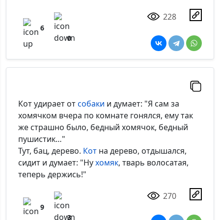
228
6
0
Кот удирает от
собаки
и думает: "Я сам за
хомячком вчера по комнате гонялся, ему так
же страшно было, бедный хомячок, бедный
пушистик…"
Тут, бац, дерево.
Кот
на дерево, отдышался,
сидит и думает: "Ну
хомяк
, тварь волосатая,
теперь держись!"
270
9
3