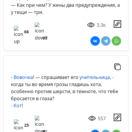
— Как при чем? У жены два предупреждения, а
у тещи — три.
3.3
K
66
17
-
Вовочка
! — спрашивает его
учительница
, -
когда ты во время грозы гладишь кота,
особенно против шерсти, в темноте, что тебе
бросается в глаза?
-
Кот
!
557
25
6