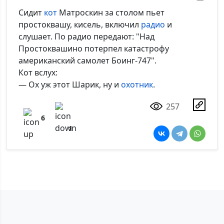
Сидит
кот
Матроскин за столом пьет
простоквашу, кисель, включил
радио
и
слушает. По радио передают: "Над
Простоквашино потерпел катастрофу
американский самолет Боинг-747".
Кот вслух:
— Ох уж этот Шарик, ну и
охотник
.
257
6
1