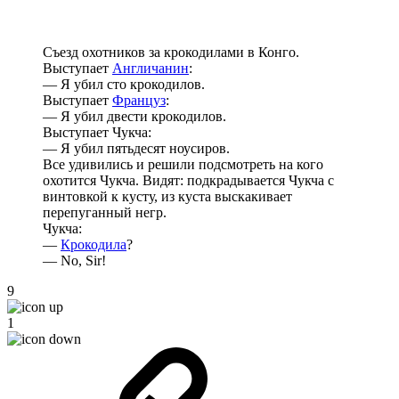
Съезд охотников за крокодилами в Конго.
Выступает
Англичанин
:
— Я убил сто крокодилов.
Выступает
Француз
:
— Я убил двести крокодилов.
Выступает Чукча:
— Я убил пятьдесят ноусиров.
Все удивились и решили подсмотреть на кого
охотится Чукча. Видят: подкрадывается Чукча с
винтовкой к кусту, из куста выскакивает
перепуганный негр.
Чукча:
—
Крокодила
?
— No, Sir!
9
1