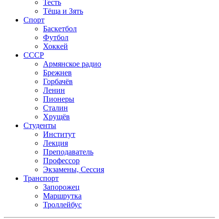
Тесть
Тёща и Зять
Спорт
Баскетбол
Футбол
Хоккей
СССР
Армянское радио
Брежнев
Горбачёв
Ленин
Пионеры
Сталин
Хрущёв
Студенты
Институт
Лекция
Преподаватель
Профессор
Экзамены, Сессия
Транспорт
Запорожец
Маршрутка
Троллейбус