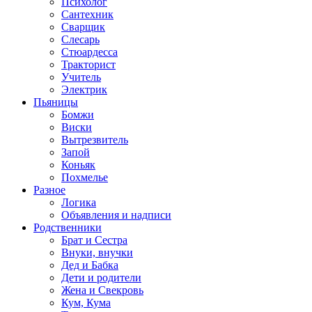
Психолог
Сантехник
Сварщик
Слесарь
Стюардесса
Тракторист
Учитель
Электрик
Пьяницы
Бомжи
Виски
Вытрезвитель
Запой
Коньяк
Похмелье
Разное
Логика
Объявления и надписи
Родственники
Брат и Сестра
Внуки, внучки
Дед и Бабка
Дети и родители
Жена и Свекровь
Кум, Кума