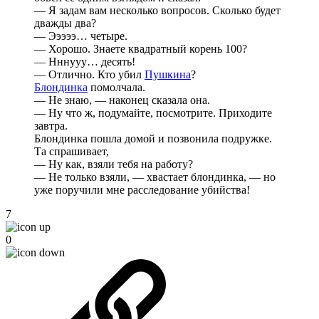
— Я задам вам несколько вопросов. Сколько будет
дважды два?
— Эээээ… четыре.
— Хорошо. Знаете квадратный корень 100?
— Нннууу… десять!
— Отлично. Кто убил
Пушкина
?
Блондинка
помолчала.
— Не знаю, — наконец сказала она.
— Ну что ж, подумайте, посмотрите. Приходите
завтра.
Блондинка пошла домой и позвонила подружке.
Та спрашивает,
— Ну как, взяли тебя на работу?
— Не только взяли, — хвастает блондинка, — но
уже поручили мне расследование убийства!
7
0