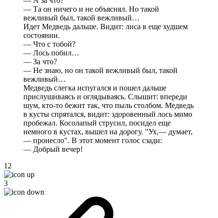
— А за что?
— Та он ничего и не объяснял. Но такой
вежливый был, такой вежливый…
Идет Медведь дальше. Видит: лиса в еще худшем
состоянии.
— Что с тобой?
— Лось побил…
— За что?
— Не знаю, но он такой вежливый был, такой
вежливый…
Медведь слегка испугался и пошел дальше
прислушиваясь и оглядываясь. Слышит: впереди
шум, кто-то бежит так, что пыль столбом. Медведь
в кусты спрятался, видит: здоровенный лось мимо
пробежал. Косолапый струсил, посидел еще
немного в кустах, вышел на дорогу. "Ух,— думает,
— пронесло". В этот момент голос сзади:
— Добрый вечер!
12
3