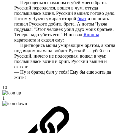
— Переоденься шаманом и убей моего брата.
Русский переоделся, вошел в чум, оттуда
послышалась возня. Русский вышел: готово дело.
Потом у Чукчи умирал второй
брат
и он опять
позвал Русского добить брата. А потом Чукча
подумал: "Этот человек убил двух моих братьев.
Теперь надо убить его." И позвал
Японца
—
каратеиста и сказал ему:
— Притворись моим умирающим братом, а когда
под видом шамана войдет Русский — убей его.
Русский, ничего не подозревая, вошел в чум;
послышалась возня и хрип. Русский вышел и
сказал:
— Ну и братец был у тебя! Ему бы еще жить да
жить!
10
1