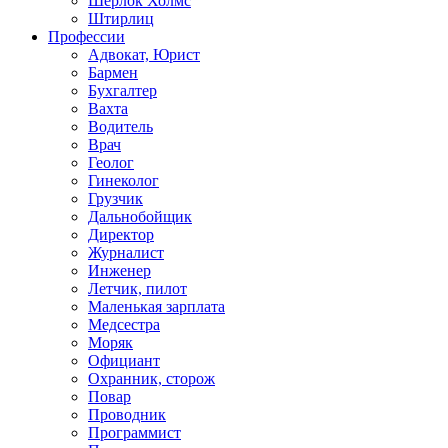
Шерлок Холмс
Штирлиц
Профессии
Адвокат, Юрист
Бармен
Бухгалтер
Вахта
Водитель
Врач
Геолог
Гинеколог
Грузчик
Дальнобойщик
Директор
Журналист
Инженер
Летчик, пилот
Маленькая зарплата
Медсестра
Моряк
Официант
Охранник, сторож
Повар
Проводник
Программист