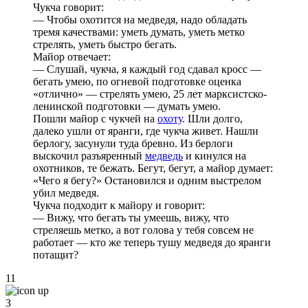
Чукча говорит:
— Чтобы охотится на медведя, надо обладать
тремя качествами: уметь думать, уметь метко
стрелять, уметь быстро бегать.
Майор отвечает:
— Слушай, чукча, я каждый год сдавал кросс —
бегать умею, по огневой подготовке оценка
«отлично» — стрелять умею, 25 лет марксистско-
ленинской подготовки — думать умею.
Пошли майор с чукчей на
охоту
. Шли долго,
далеко ушли от яранги, где чукча живет. Нашли
берлогу, засунули туда бревно. Из берлоги
выскочил разъяренный
медведь
и кинулся на
охотников, те бежать. Бегут, бегут, а майор думает:
«Чего я бегу?» Остановился и одним выстрелом
убил медведя.
Чукча подходит к майору и говорит:
— Вижу, что бегать ты умеешь, вижу, что
стреляешь метко, а вот голова у тебя совсем не
работает — кто же теперь тушу медведя до яранги
потащит?
11
3