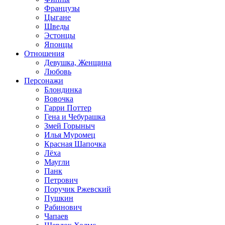
Французы
Цыгане
Шведы
Эстонцы
Японцы
Отношения
Девушка, Женщина
Любовь
Персонажи
Блондинка
Вовочка
Гарри Поттер
Гена и Чебурашка
Змей Горыныч
Илья Муромец
Красная Шапочка
Лёха
Маугли
Панк
Петрович
Поручик Ржевский
Пушкин
Рабинович
Чапаев