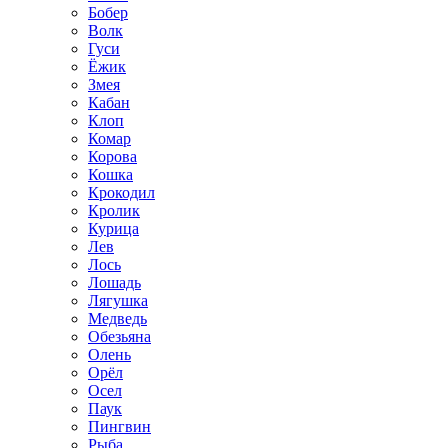
Бобер
Волк
Гуси
Ёжик
Змея
Кабан
Клоп
Комар
Корова
Кошка
Крокодил
Кролик
Курица
Лев
Лось
Лошадь
Лягушка
Медведь
Обезьяна
Олень
Орёл
Осел
Паук
Пингвин
Рыба