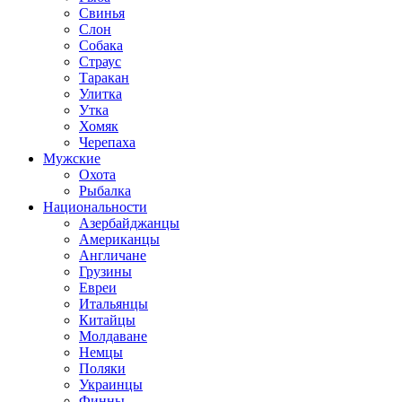
Свинья
Слон
Собака
Страус
Таракан
Улитка
Утка
Хомяк
Черепаха
Мужские
Охота
Рыбалка
Национальности
Азербайджанцы
Американцы
Англичане
Грузины
Евреи
Итальянцы
Китайцы
Молдаване
Немцы
Поляки
Украинцы
Финны