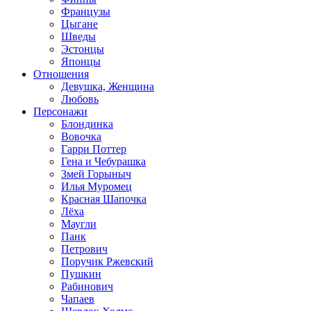
Французы
Цыгане
Шведы
Эстонцы
Японцы
Отношения
Девушка, Женщина
Любовь
Персонажи
Блондинка
Вовочка
Гарри Поттер
Гена и Чебурашка
Змей Горыныч
Илья Муромец
Красная Шапочка
Лёха
Маугли
Панк
Петрович
Поручик Ржевский
Пушкин
Рабинович
Чапаев