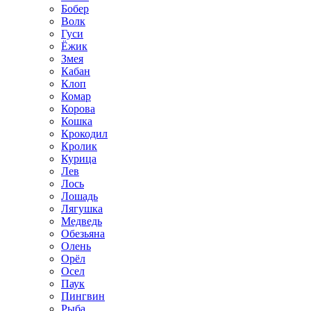
Бобер
Волк
Гуси
Ёжик
Змея
Кабан
Клоп
Комар
Корова
Кошка
Крокодил
Кролик
Курица
Лев
Лось
Лошадь
Лягушка
Медведь
Обезьяна
Олень
Орёл
Осел
Паук
Пингвин
Рыба