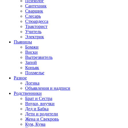
Психолог
Сантехник
Сварщик
Слесарь
Стюардесса
Тракторист
Учитель
Электрик
Пьяницы
Бомжи
Виски
Вытрезвитель
Запой
Коньяк
Похмелье
Разное
Логика
Объявления и надписи
Родственники
Брат и Сестра
Внуки, внучки
Дед и Бабка
Дети и родители
Жена и Свекровь
Кум, Кума