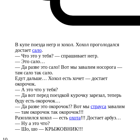
В купе поезда негр и хохол. Хохол проголодался
достает
сало
.
— Что это у тебя? — спрашивает негр.
— Это сало…
— Да разве это сало! Вот мы завалим носорога —
там сало так сало.
Едут дальше… Хохол есть хочет — достает
окорочок.
— А это что у тебя?
— Да вот перед поездкой курочку зарезал, теперь
буду есть окорочок…
— Да разве это окорочок!? Вот мы
страуса
завалим
— там окорочок так окорочок!!!
Разозлился хохол — есть
охота
!!! Достает арбуз…
— Ну а это что?
— Шо, шо — КРЫЖОВНИК!!!
10