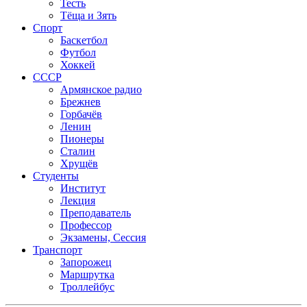
Тесть
Тёща и Зять
Спорт
Баскетбол
Футбол
Хоккей
СССР
Армянское радио
Брежнев
Горбачёв
Ленин
Пионеры
Сталин
Хрущёв
Студенты
Институт
Лекция
Преподаватель
Профессор
Экзамены, Сессия
Транспорт
Запорожец
Маршрутка
Троллейбус