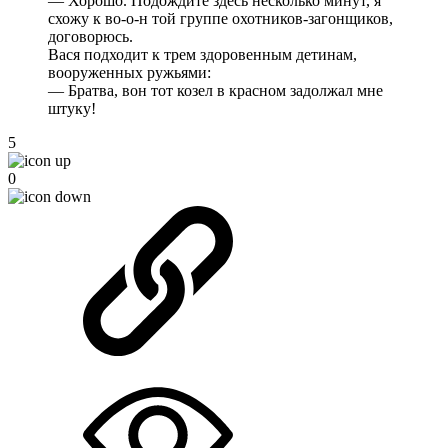
— Хорошо. Подождите здесь несколько минут, я
схожу к во-о-н той группе охотников-загонщиков,
договорюсь.
Вася подходит к трем здоровенным детинам,
вооруженных ружьями:
— Братва, вон тот козел в красном задолжал мне
штуку!
5
0