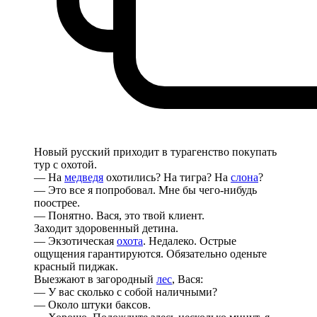
Новый русский приходит в турагенство покупать
тур с охотой.
— На
медведя
охотились? На тигра? На
слона
?
— Это все я попробовал. Мне бы чего-нибудь
поострее.
— Понятно. Вася, это твой клиент.
Заходит здоровенный детина.
— Экзотическая
охота
. Недалеко. Острые
ощущения гарантируются. Обязательно оденьте
красный пиджак.
Выезжают в загородный
лес
, Вася:
— У вас сколько с собой наличными?
— Около штуки баксов.