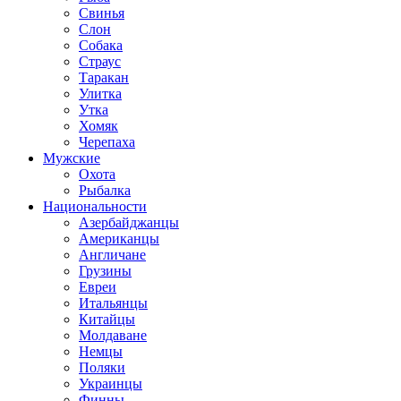
Свинья
Слон
Собака
Страус
Таракан
Улитка
Утка
Хомяк
Черепаха
Мужские
Охота
Рыбалка
Национальности
Азербайджанцы
Американцы
Англичане
Грузины
Евреи
Итальянцы
Китайцы
Молдаване
Немцы
Поляки
Украинцы
Финны