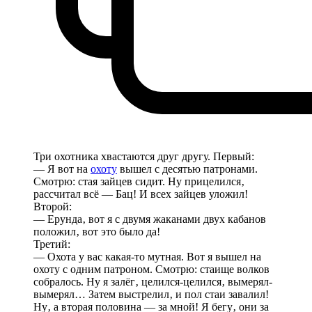
Три охотника хвастаются друг другу. Первый:
— Я вот на
охоту
вышел с десятью патронами.
Смотрю: стая зайцев сидит. Ну прицелился‚
рассчитал всё — Бац! И всех зайцев уложил!
Второй:
— Ерунда‚ вот я с двумя жаканами двух кабанов
положил‚ вот это было да!
Третий:
— Охота у вас какая-то мутная. Вот я вышел на
охоту с одним патроном. Смотрю: стаище волков
собралось. Ну я залёг‚ целился-целился‚ вымерял-
вымерял… Затем выстрелил‚ и пол стаи завалил!
Ну‚ а вторая половина — за мной! Я бегу‚ они за