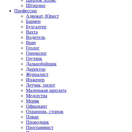
Шерлок Холмс
Штирлиц
Профессии
Адвокат, Юрист
Бармен
Бухгалтер
Вахта
Водитель
Врач
Геолог
Гинеколог
Грузчик
Дальнобойщик
Директор
Журналист
Инженер
Летчик, пилот
Маленькая зарплата
Медсестра
Моряк
Официант
Охранник, сторож
Повар
Проводник
Программист