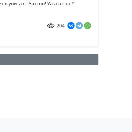
 в унитаз: "Уатсон! Уа-а-атсон!"
204