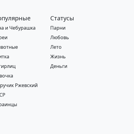
опулярные
Статусы
Добавить
на и Чебурашка
Парни
реи
Любовь
вотные
Лето
итка
Жизнь
ирлиц
Деньги
вочка
ручик Ржевский
СР
раинцы