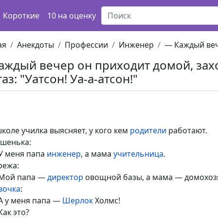
Короткие
10 на оценку
ая
Анекдоты
Профессии
Инженер
— Каждый веч
аждый вечер он приходит домой, заход
аз: "Уатсон! Уа-а-атсон!"
школе училка выясняет, у кого кем
родители
работают.
шенька:
У меня папа
инженер
, а мама
учительница
.
режа:
Мой папа —
директор
овощной базы, а мама — домохоз
вочка
:
А у меня папа —
Шерлок
Холмс!
Как это?