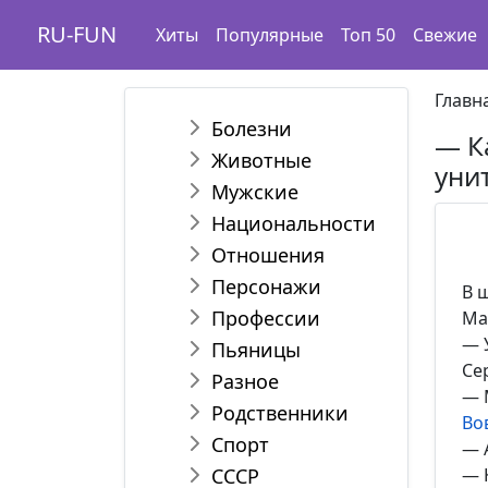
RU-FUN
Хиты
Популярные
Топ 50
Свежие
Главн
Болезни
— К
Животные
унит
Мужские
Национальности
Отношения
Персонажи
В 
Профессии
Ма
— 
Пьяницы
Се
Разное
— 
Родственники
Во
Спорт
— 
СССР
— 