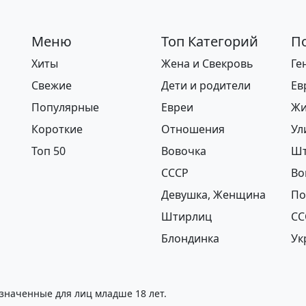
альное кол-во символов - 500. Ручная модерация.
Меню
Топ Категорий
П
Хиты
Жена и Свекровь
Ге
Свежие
Дети и родители
Ев
Популярные
Евреи
Жи
Короткие
Отношения
Ул
Топ 50
Вовочка
Шт
СССР
Во
Девушка, Женщина
По
Штирлиц
СС
Блондинка
Ук
значенные для лиц младше 18 лет.