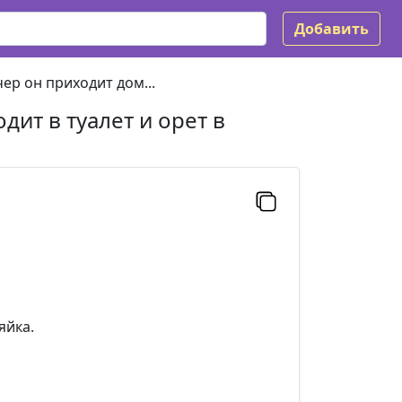
Добавить
ер он приходит дом...
ит в туалет и орет в
яйка.