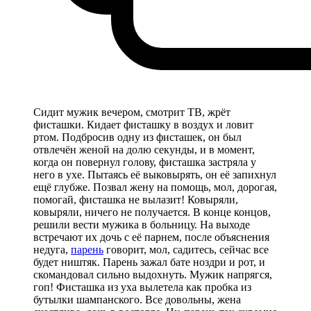
Сидит мужик вечером, смотрит ТВ, жрёт
фисташки. Кидает фисташку в воздух и ловит
ртом. Подбросив одну из фисташек, он был
отвлечён женой на долю секунды, и в момент,
когда он повернул голову, фисташка застряла у
него в ухе. Пытаясь её выковырять, он её запихнул
ещё глубже. Позвал жену на помощь, мол, дорогая,
помогай, фисташка не вылазит! Ковыряли,
ковыряли, ничего не получается. В конце концов,
решили вести мужика в больницу. На выходе
встречают их дочь с её парнем, после объяснения
недуга,
парень
говорит, мол, садитесь, сейчас все
будет ништяк. Парень зажал бате ноздри и рот, и
скомандовал сильно выдохнуть. Мужик напрягся,
гоп! Фисташка из уха вылетела как пробка из
бутылки шампанского. Все довольны, жена