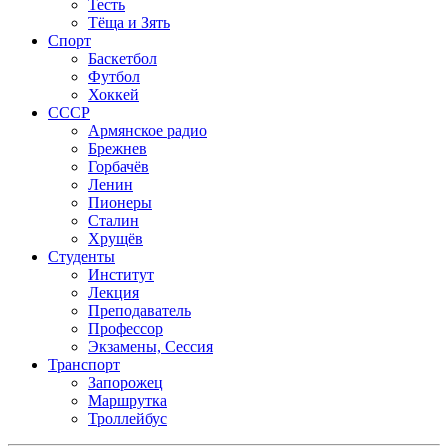
Тесть
Тёща и Зять
Спорт
Баскетбол
Футбол
Хоккей
СССР
Армянское радио
Брежнев
Горбачёв
Ленин
Пионеры
Сталин
Хрущёв
Студенты
Институт
Лекция
Преподаватель
Профессор
Экзамены, Сессия
Транспорт
Запорожец
Маршрутка
Троллейбус