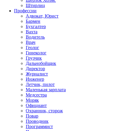
Шерлок Холмс
Штирлиц
Профессии
Адвокат, Юрист
Бармен
Бухгалтер
Вахта
Водитель
Врач
Геолог
Гинеколог
Грузчик
Дальнобойщик
Директор
Журналист
Инженер
Летчик, пилот
Маленькая зарплата
Медсестра
Моряк
Официант
Охранник, сторож
Повар
Проводник
Программист