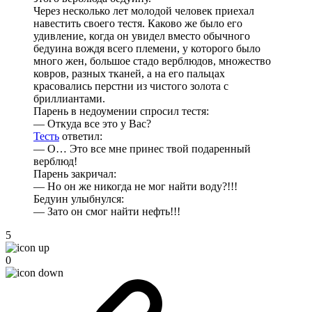
Через несколько лет молодой человек приехал
навестить своего тестя. Каково же было его
удивление, когда он увидел вместо обычного
бедуина вождя всего племени, у которого было
много жен, большое стадо верблюдов, множество
ковров, разных тканей, а на его пальцах
красовались перстни из чистого золота с
бриллиантами.
Парень в недоумении спросил тестя:
— Откуда все это у Вас?
Тесть
ответил:
— О… Это все мне принес твой подаренный
верблюд!
Парень закричал:
— Но он же никогда не мог найти воду?!!!
Бедуин улыбнулся:
— Зато он смог найти нефть!!!
5
0