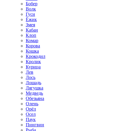
Бобер
Волк
Гуси
Ёжик
Змея
Кабан
Клоп
Комар
Корова
Кошка
Крокодил
Кролик
Курица
Лев
Лось
Лошадь
Лягушка
Медведь
Обезьяна
Олень
Орёл
Осел
Паук
Пингвин
Рыба