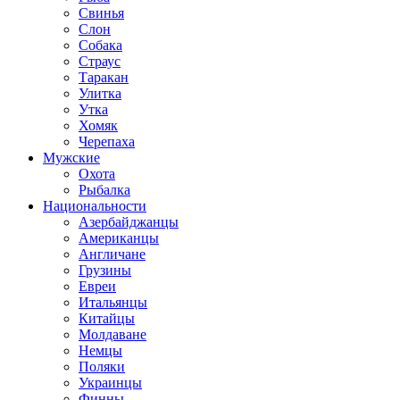
Свинья
Слон
Собака
Страус
Таракан
Улитка
Утка
Хомяк
Черепаха
Мужские
Охота
Рыбалка
Национальности
Азербайджанцы
Американцы
Англичане
Грузины
Евреи
Итальянцы
Китайцы
Молдаване
Немцы
Поляки
Украинцы
Финны