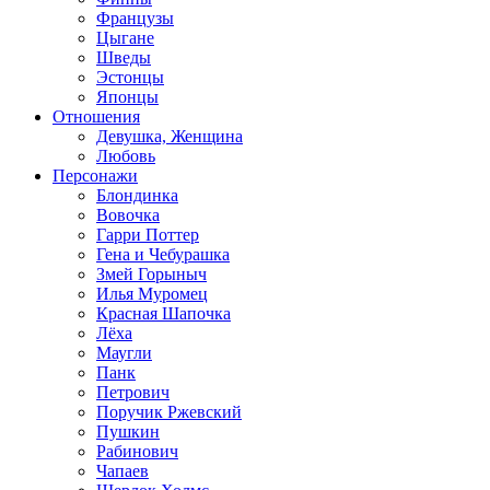
Французы
Цыгане
Шведы
Эстонцы
Японцы
Отношения
Девушка, Женщина
Любовь
Персонажи
Блондинка
Вовочка
Гарри Поттер
Гена и Чебурашка
Змей Горыныч
Илья Муромец
Красная Шапочка
Лёха
Маугли
Панк
Петрович
Поручик Ржевский
Пушкин
Рабинович
Чапаев