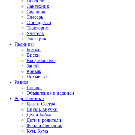
Психолог
Сантехник
Сварщик
Слесарь
Стюардесса
Тракторист
Учитель
Электрик
Пьяницы
Бомжи
Виски
Вытрезвитель
Запой
Коньяк
Похмелье
Разное
Логика
Объявления и надписи
Родственники
Брат и Сестра
Внуки, внучки
Дед и Бабка
Дети и родители
Жена и Свекровь
Кум, Кума