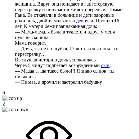
женщина. Вдруг она попадает в гангстерскую
перестрелку и получает в живот очередь из Томми
Гана. Её откачали в больнице и дети здоровые
родились, двойня мальчик и
девочка
. Прошло 16
лет. К матери бежит заплаканная дочь:
— Мама-мама, я была в туалете и вдруг у меня
пуля выскочила.
Мама говорит.
— Дочь, ты не волнуйся, 17 лет назад я попала в
перестрелку…
Выслушав историю дочь успокоилась.
Через 5 минут подбегает возбужденный
сын
:
— Маааа… ща такое было!!! Я знаю сынок, ты
писял и…
— Не маа, я дрочил и застрелил бабушку.
6
2