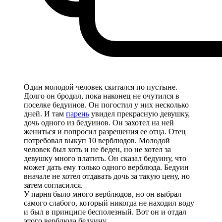
Один молодой человек скитался по пустыне.
Долго он бродил, пока наконец не очутился в
поселке бедуинов. Он погостил у них несколько
дней. И там
парень
увидел прекрасную девушку,
дочь одного из бедуинов. Он захотел на ней
жениться и попросил разрешения ее отца. Отец
потребовал выкуп 10 верблюдов. Молодой
человек был хоть и не беден, но не хотел за
девушку много платить. Он сказал бедуину, что
может дать ему только одного верблюда. Бедуин
вначале не хотел отдавать дочь за такую цену, но
затем согласился.
У парня было много верблюдов, но он выбрал
самого слабого, который никогда не находил воду
и был в принципе бесполезный. Вот он и отдал
этого верблюда бедуину.