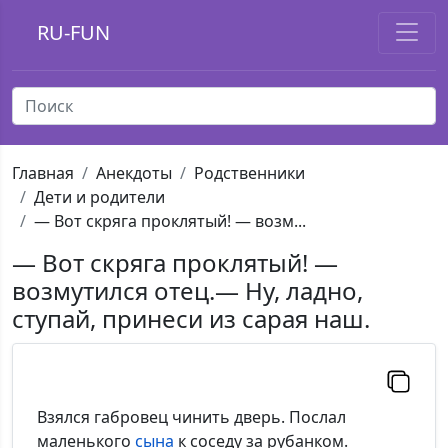
RU-FUN
Главная
Анекдоты
Родственники
Дети и родители
— Вот скряга проклятый! — возм...
— Вот скряга проклятый! —
возмутился отец.— Ну, ладно,
ступай, принеси из сарая наш.
Взялся габровец чинить дверь. Послал
маленького
сына
к соседу за рубанком.