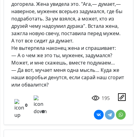
догорела. Жена увидела это. "Ага,— думает,—
наверное, муженек всерьез задумался, где бы
подработать. За ум взялся, а может, кто из
друзей чему надоумил дурака". Встала жена,
зажгла новую свечу, поставила перед мужем.
А тот все сидит да думает.
Не вытерпела наконец жена и спрашивает:
— А о чем же это ты, муженек, задумался?
Может, и мне скажешь, вместе подумаем…
— Да вот, мучает меня одна мысль… Куда же
наши воробьи денутся, если сарай наш сгорит
или обвалится?
195
0
0