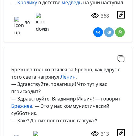
—
Кролику
в детстве
медведь
на уши наступил.
368
30
*Максимальное кол-во символов - 500. Ручная модерация.
6
Добавить
Брежнев только взялся за бревно, как вдруг с
того света нагрянул
Ленин
.
— Здгавствуйте, товагищи! Что тут у вас
пгоисходит?
— Здравствуйте, Владимир Ильич! — говорит
Брежнев
. — Это у нас коммунистический
субботник.
— Как?! До сих пог в стгане газгуха?!
313