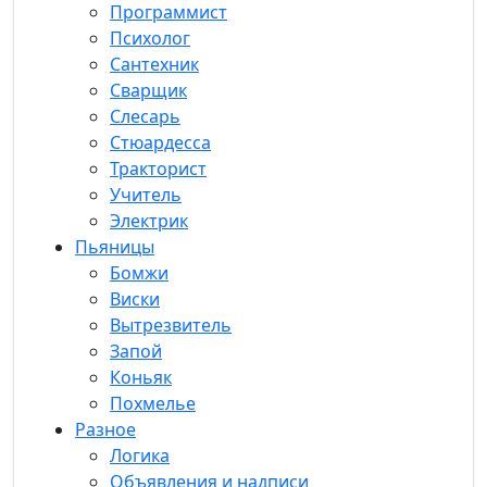
Программист
Психолог
Сантехник
Сварщик
Слесарь
Стюардесса
Тракторист
Учитель
Электрик
Пьяницы
Бомжи
Виски
Вытрезвитель
Запой
Коньяк
Похмелье
Разное
Логика
Объявления и надписи