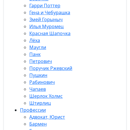
Гарри Поттер
Гена и Чебурашка
Змей Горыныч
Илья Муромец
Красная Шапочка
Лёха
Маугли
Панк
Петрович
Поручик Ржевский
Пушкин
Рабинович
Чапаев
Шерлок Холмс
Штирлиц
Профессии
Адвокат, Юрист
Бармен