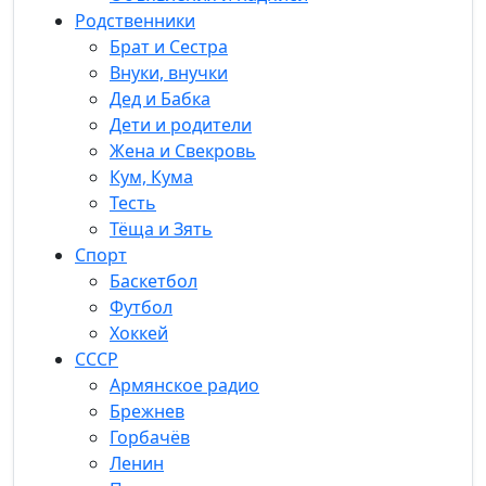
Родственники
Брат и Сестра
Внуки, внучки
Дед и Бабка
Дети и родители
Жена и Свекровь
Кум, Кума
Тесть
Тёща и Зять
Спорт
Баскетбол
Футбол
Хоккей
СССР
Армянское радио
Брежнев
Горбачёв
Ленин