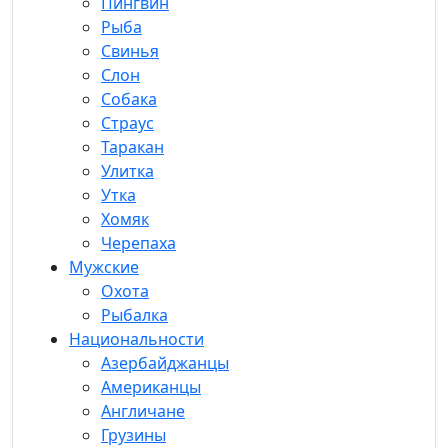
Пингвин
Рыба
Свинья
Слон
Собака
Страус
Таракан
Улитка
Утка
Хомяк
Черепаха
Мужские
Охота
Рыбалка
Национальности
Азербайджанцы
Американцы
Англичане
Грузины