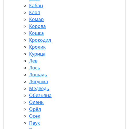
Кабан
Клоп
Комар
Корова
Кошка
Крокодил
Кролик
Курица
Лев
Лось
Лошадь
Лягушка
Медведь
Обезьяна
Олень
Орёл
Осел
Паук