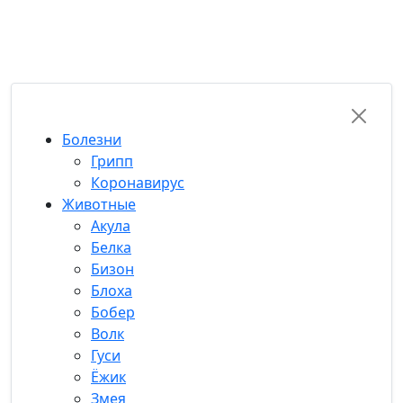
RU-FUN
Болезни
Грипп
Коронавирус
Животные
Акула
Белка
Бизон
Блоха
Бобер
Волк
Гуси
Ёжик
Змея