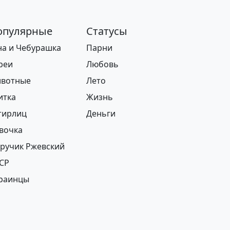
опулярные
Статусы
на и Чебурашка
Парни
реи
Любовь
вотные
Лето
итка
Жизнь
ирлиц
Деньги
вочка
ручик Ржевский
СР
раинцы