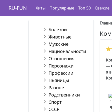
RU-FUN
Хиты
Популярные
Топ 50
Свежие
Главн
Болезни
Ком
Животные
Мужские
Национальности
Отношения
Ко
Персонажи
— 
я 
Профессии
Ко
Пьяницы
Разное
Родственники
Спорт
СССР