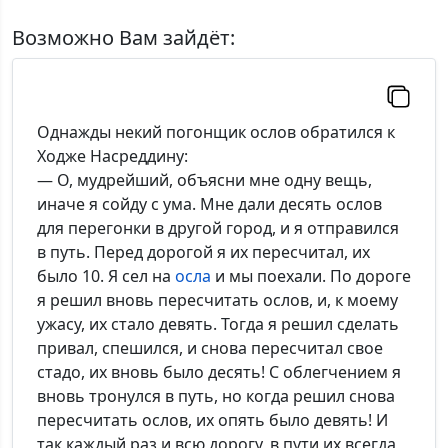
Имя:
Возможно Вам зайдёт:
Комментарий:
Однажды некий погонщик ослов обратился к
Ходже Насреддину:
— О, мудрейший, объясни мне одну вещь,
иначе я сойду с ума. Мне дали десять ослов
*Максимальное кол-во символов - 500. Ручная модерация.
для перегонки в другой город, и я отправился
в путь. Перед дорогой я их пересчитал, их
Добавить
было 10. Я сел на
осла
и мы поехали. По дороге
я решил вновь пересчитать ослов, и, к моему
ужасу, их стало девять. Тогда я решил сделать
привал, спешился, и снова пересчитал свое
стадо, их вновь было десять! С облегчением я
вновь тронулся в путь, но когда решил снова
пересчитать ослов, их опять было девять! И
так каждый раз и всю дорогу, в пути их всегда