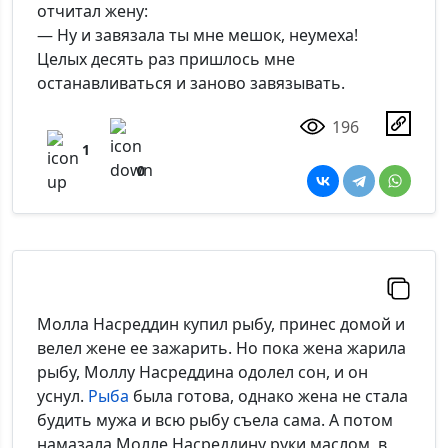
отчитал жену:
— Ну и завязала ты мне мешок, неумеха!
Целых десять раз пришлось мне
останавливаться и заново завязывать.
196
1
0
Молла Насреддин купил рыбу, принес домой и
велел жене ее зажарить. Но пока жена жарила
рыбу, Моллу Насреддина одолел сон, и он
уснул.
Рыба
была готова, однако жена не стала
будить мужа и всю рыбу съела сама. А потом
намазала Молле Насреддину руки маслом, в