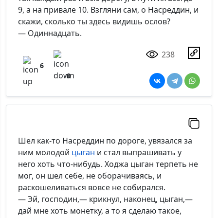
9, а на привале 10. Взгляни сам, о Насреддин, и
скажи, сколько ты здесь видишь ослов?
— Одиннадцать.
238
6
0
Шел как-то Насреддин по дороге, увязался за
ним молодой
цыган
и стал выпрашивать у
него хоть что-нибудь. Ходжа цыган терпеть не
мог, он шел себе, не оборачиваясь, и
раскошеливаться вовсе не собирался.
— Эй, господин,— крикнул, наконец, цыган,—
дай мне хоть монетку, а то я сделаю такое,