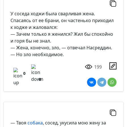
У соседа ходжи была сварливая жена.
Спасаясь от ее брани, он частенько приходил
к ходже и жаловался:
— Зачем только я женился? Жил бы спокойно
и горя бы не знал.
— Жена, конечно, зло, — отвечал Насреддин.
— Но зло необходимое.
199
0
0
— Твоя
собака
, сосед, укусила мою жену за