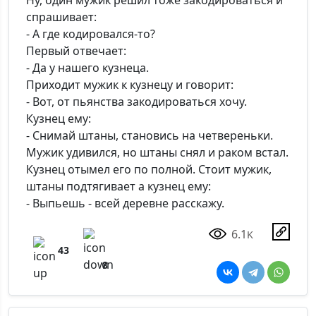
Ну, один мужик решил тоже закодироваться и
спрашивает:
- А где кодировался-то?
Первый отвечает:
- Да у нашего кузнеца.
Приходит мужик к кузнецу и говорит:
- Вот, от пьянства закодироваться хочу.
Кузнец ему:
- Снимай штаны, становись на четвереньки.
Мужик удивился, но штаны снял и раком встал.
Кузнец отымел его по полной. Стоит мужик,
штаны подтягивает а кузнец ему:
- Выпьешь - всей деревне расскажу.
6.1
K
43
8