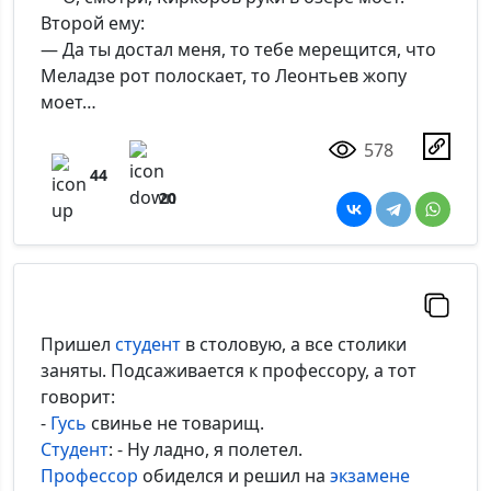
Второй ему:
— Да ты достал меня, то тебе мерещится, что
Меладзе рот полоскает, то Леонтьев жопу
моет…
578
44
20
Пришел
студент
в столовую, а все столики
заняты. Подсаживается к профессору, а тот
говорит:
-
Гусь
свинье не товарищ.
Студент
: - Ну ладно, я полетел.
Профессор
обиделся и решил на
экзамене