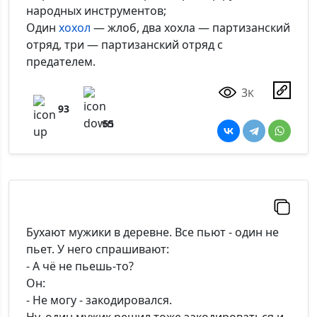
народных инструментов;
Один
хохол
— жлоб, два хохла — партизанский
отряд, три — партизанский отряд с
предателем.
3
K
93
55
Бухают мужики в деревне. Все пьют - один не
пьет. У него спрашивают:
- А чё не пьешь-то?
Он:
- Не могу - закодировался.