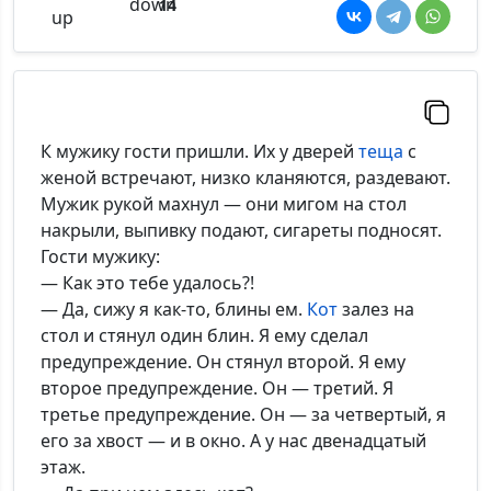
14
К мужику гости пришли. Их у дверей
теща
с
женой встречают, низко кланяются, раздевают.
Мужик рукой махнул — они мигом на стол
накрыли, выпивку подают, сигареты подносят.
Гости мужику:
— Как это тебе удалось?!
— Да, сижу я как-то, блины ем.
Кот
залез на
стол и стянул один блин. Я ему сделал
предупреждение. Он стянул второй. Я ему
второе предупреждение. Он — третий. Я
третье предупреждение. Он — за четвертый, я
его за хвост — и в окно. А у нас двенадцатый
этаж.