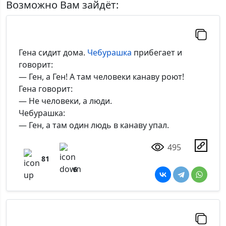
Возможно Вам зайдёт:
Комментарий:
Гена сидит дома.
Чебурашка
прибегает и
говорит:
— Ген, а Ген! А там человеки канаву роют!
Гена говорит:
*Максимальное кол-во символов - 500. Ручная модерация.
— Не человеки, а люди.
Чебурашка:
Добавить
— Ген, а там один людь в канаву упал.
495
81
6