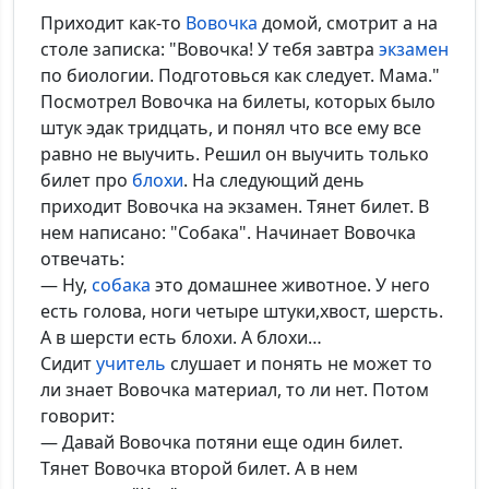
Приходит как-то
Вовочка
домой, смотрит а на
столе записка: "Вовочка! У тебя завтра
экзамен
по биологии. Подготовься как следует. Мама."
Посмотрел Вовочка на билеты, которых было
штук эдак тридцать, и понял что все ему все
равно не выучить. Решил он выучить только
билет про
блохи
. На следующий день
приходит Вовочка на экзамен. Тянет билет. В
нем написано: "Собака". Начинает Вовочка
отвечать:
— Ну,
собака
это домашнее животное. У него
есть голова, ноги четыре штуки,хвост, шерсть.
А в шерсти есть блохи. А блохи…
Сидит
учитель
слушает и понять не может то
ли знает Вовочка материал, то ли нет. Потом
говорит:
— Давай Вовочка потяни еще один билет.
Тянет Вовочка второй билет. А в нем