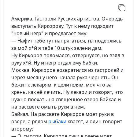
Америка. Гастроли Русских артистов. Очередь
выступать Киркорову. Тут к нему подходит
"новый негр" и предлагает ему:
— Нафиг тебе тут напрягаться, ты подержись
за мой х*й я тебе 10 штук зелени дам.
Ну Киркоров поломался, отвернулся, но взял в
руку х*й. Ну и негр отдал ему бабки.
Москва. Киркоров возвратился из гастролей и
через месяц у него начала рука чернеть. Он
бежит к лекарям, к целителям, мол что за
хрень, как её лечить. Ну лекари и говорят, что
нужно поехать на священное озеро Байкал и
на рассвете омыть руки в нём.
Байкал. На рассвете Киркоров моет руки в
озере, а рядом
рыбаки
квасят, и один говорит
второму:
— О, смотри, Киркоров руки в озере моет.