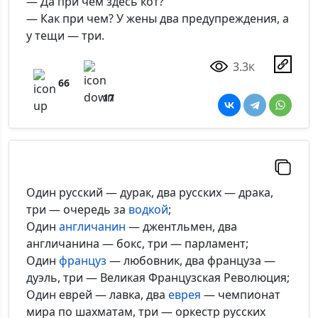
— Да при чем здесь кот?
— Как при чем? У жены два предупреждения, а
у тещи — три.
3.3
K
66
17
Один русский — дурак, два русских — драка,
три — очередь за
водкой
;
Один
англичанин
— джентльмен, два
англичанина — бокс, три — парламент;
Один
француз
— любовник, два француза —
дуэль, три — Великая Французская Революция;
Один еврей — лавка, два
еврея
— чемпионат
мира по шахматам, три — оркестр русских