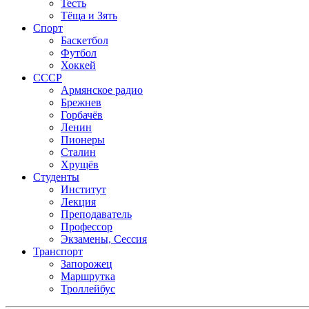
Тесть
Тёща и Зять
Спорт
Баскетбол
Футбол
Хоккей
СССР
Армянское радио
Брежнев
Горбачёв
Ленин
Пионеры
Сталин
Хрущёв
Студенты
Институт
Лекция
Преподаватель
Профессор
Экзамены, Сессия
Транспорт
Запорожец
Маршрутка
Троллейбус