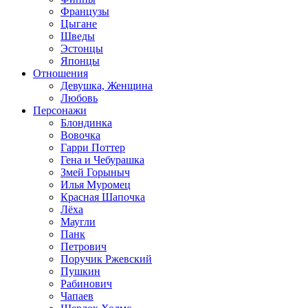
Французы
Цыгане
Шведы
Эстонцы
Японцы
Отношения
Девушка, Женщина
Любовь
Персонажи
Блондинка
Вовочка
Гарри Поттер
Гена и Чебурашка
Змей Горыныч
Илья Муромец
Красная Шапочка
Лёха
Маугли
Панк
Петрович
Поручик Ржевский
Пушкин
Рабинович
Чапаев