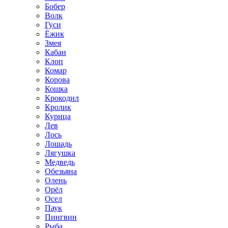
Бобер
Волк
Гуси
Ёжик
Змея
Кабан
Клоп
Комар
Корова
Кошка
Крокодил
Кролик
Курица
Лев
Лось
Лошадь
Лягушка
Медведь
Обезьяна
Олень
Орёл
Осел
Паук
Пингвин
Рыба