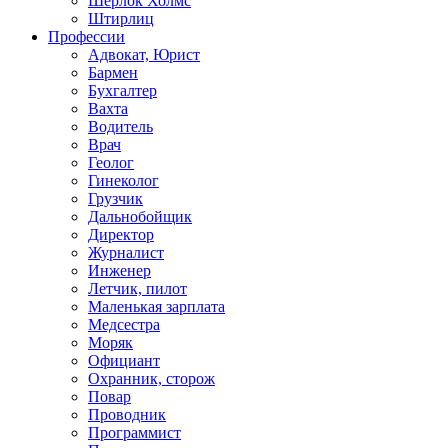
Шерлок Холмс
Штирлиц
Профессии
Адвокат, Юрист
Бармен
Бухгалтер
Вахта
Водитель
Врач
Геолог
Гинеколог
Грузчик
Дальнобойщик
Директор
Журналист
Инженер
Летчик, пилот
Маленькая зарплата
Медсестра
Моряк
Официант
Охранник, сторож
Повар
Проводник
Программист