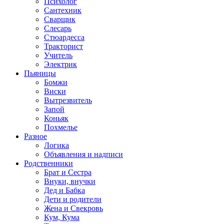
Психолог
Сантехник
Сварщик
Слесарь
Стюардесса
Тракторист
Учитель
Электрик
Пьяницы
Бомжи
Виски
Вытрезвитель
Запой
Коньяк
Похмелье
Разное
Логика
Объявления и надписи
Родственники
Брат и Сестра
Внуки, внучки
Дед и Бабка
Дети и родители
Жена и Свекровь
Кум, Кума