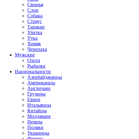
Свинья
Слон
Собака
Страус
Таракан
Улитка
Утка
Хомяк
Черепаха
Мужские
Охота
Рыбалка
Национальности
Азербайджанцы
Американцы
Англичане
Грузины
Евреи
Итальянцы
Китайцы
Молдаване
Немцы
Поляки
Украинцы
Финны