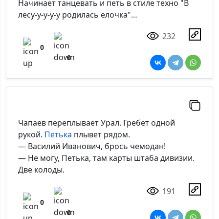
Начинает танцевать и петь в стиле техно "В
лесу-у-у-у-у родилась елочка"…
232
0
0
Чапаев переплывает Урал. Гребет одной
рукой.
Петька
плывет рядом.
— Василий Иванович, брось чемодан!
— Не могу, Петька, там карты штаба дивизии.
Две колоды.
191
0
0