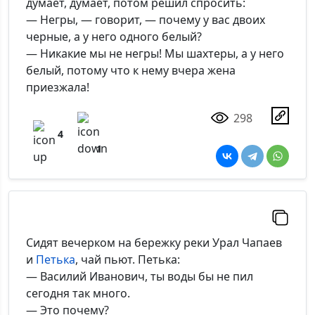
думает, думает, потом решил спросить:
*Максимальное кол-во символов - 500. Ручная модерация.
— Негры, — говорит, — почему у вас двоих
черные, а у него одного белый?
Добавить
— Никакие мы не негры! Мы шахтеры, а у него
белый, потому что к нему вчера жена
приезжала!
298
4
1
Сидят вечерком на бережку реки Урал Чапаев
и
Петька
, чай пьют. Петька:
— Василий Иванович, ты воды бы не пил
сегодня так много.
— Это почему?