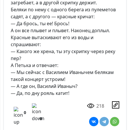
загребает, а в другой скрипку держит.
Беляки по нему с одного берега из пулеметов
садят, а с другого — красные кричат:
— Да брось, ты ее! Брось!
А он все плывет и плывет. Наконец доплыл.
Красные вытаскивают его из воды и
спрашивают:
— Какого же хрена, ты эту скрипку через реку
пер?
А Петька и отвечает:
— Мы сейчас с Василием Иванычем белякам
такой концерт устроим!
— А где он, Василий Иваныч?
— Да, по дну рояль катит!
218
0
0