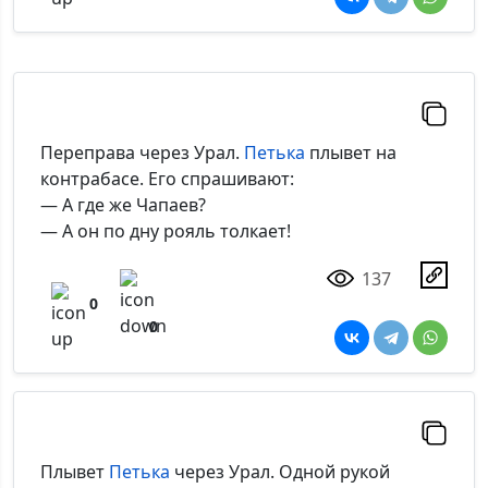
Переправа через Урал.
Петька
плывет на
контрабасе. Его спрашивают:
— А где же Чапаев?
— А он по дну рояль толкает!
137
0
0
Плывет
Петька
через Урал. Одной рукой