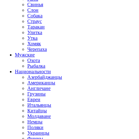
Свинья
Слон
Собака
Страус
Таракан
Улитка
Утка
Хомяк
Черепаха
Мужские
Охота
Рыбалка
Национальности
Азербайджанцы
Американцы
Англичане
Грузины
Евреи
Итальянцы
Китайцы
Молдаване
Немцы
Поляки
Украинцы
Финны