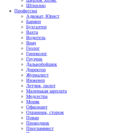
Шерлок Холмс
Штирлиц
Профессии
Адвокат, Юрист
Бармен
Бухгалтер
Вахта
Водитель
Врач
Геолог
Гинеколог
Грузчик
Дальнобойщик
Директор
Журналист
Инженер
Летчик, пилот
Маленькая зарплата
Медсестра
Моряк
Официант
Охранник, сторож
Повар
Проводник
Программист