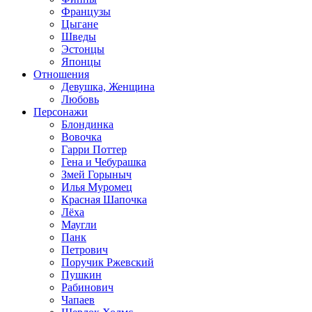
Французы
Цыгане
Шведы
Эстонцы
Японцы
Отношения
Девушка, Женщина
Любовь
Персонажи
Блондинка
Вовочка
Гарри Поттер
Гена и Чебурашка
Змей Горыныч
Илья Муромец
Красная Шапочка
Лёха
Маугли
Панк
Петрович
Поручик Ржевский
Пушкин
Рабинович
Чапаев