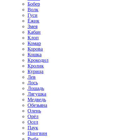
Бобер
Волк
Гуси
Ёжик
Змея
Кабан
Клоп
Комар
Корова
Кошка
Крокодил
Кролик
Курица
Лев
Лось
Лошадь
Лягушка
Медведь
Обезьяна
Олень
Орёл
Осел
Паук
Пингвин
Рыба