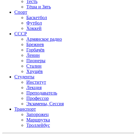
Тесть
Тёща и Зять
Спорт
Баскетбол
Футбол
Хоккей
СССР
Армянское радио
Брежнев
Горбачёв
Ленин
Пионеры
Сталин
Хрущёв
Студенты
Институт
Лекция
Преподаватель
Профессор
Экзамены, Сессия
Транспорт
Запорожец
Маршрутка
Троллейбус