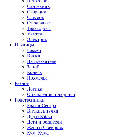
Психолог
Сантехник
Сварщик
Слесарь
Стюардесса
Тракторист
Учитель
Электрик
Пьяницы
Бомжи
Виски
Вытрезвитель
Запой
Коньяк
Похмелье
Разное
Логика
Объявления и надписи
Родственники
Брат и Сестра
Внуки, внучки
Дед и Бабка
Дети и родители
Жена и Свекровь
Кум, Кума