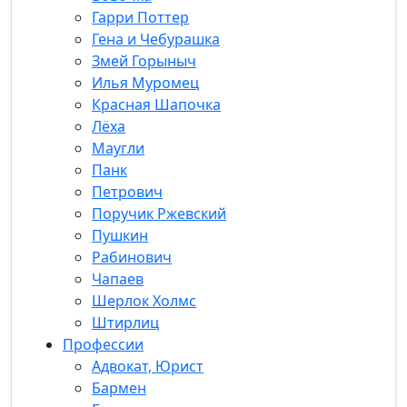
Гарри Поттер
Гена и Чебурашка
Змей Горыныч
Илья Муромец
Красная Шапочка
Лёха
Маугли
Панк
Петрович
Поручик Ржевский
Пушкин
Рабинович
Чапаев
Шерлок Холмс
Штирлиц
Профессии
Адвокат, Юрист
Бармен