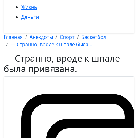
Жизнь
Деньги
Главная
Анекдоты
Спорт
Баскетбол
— Странно, вроде к шпале была...
— Странно, вроде к шпале
была привязана.