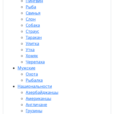
Пингвин
Рыба
Свинья
Слон
Собака
Страус
Таракан
Улитка
Утка
Хомяк
Черепаха
Мужские
Охота
Рыбалка
Национальности
Азербайджанцы
Американцы
Англичане
Грузины