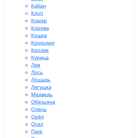
Кабан
Клоп
Комар
Корова
Кошка
Крокодил
Кролик
Курица
Лев
Лось
Лошадь
Лягушка
Медведь
Обезьяна
Олень
Орёл
Осел
Паук