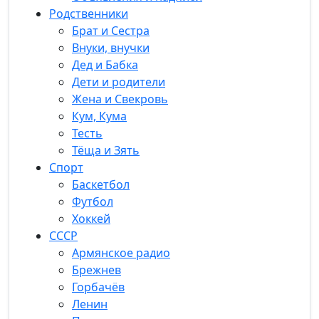
Родственники
Брат и Сестра
Внуки, внучки
Дед и Бабка
Дети и родители
Жена и Свекровь
Кум, Кума
Тесть
Тёща и Зять
Спорт
Баскетбол
Футбол
Хоккей
СССР
Армянское радио
Брежнев
Горбачёв
Ленин