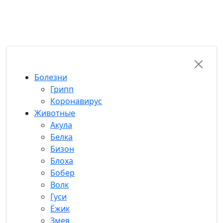
RU-FUN
Болезни
Грипп
Коронавирус
Животные
Акула
Белка
Бизон
Блоха
Бобер
Волк
Гуси
Ёжик
Змея