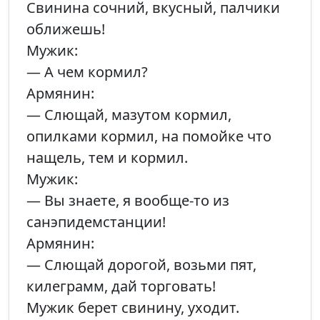
Свинина сочний, вкусный, палчики
оближешь!
Мужик:
— А чем кормил?
Армянин:
— Слющай, мазутом кормил,
опилками кормил, на помойке что
нащель, тем и кормил.
Мужик:
— Вы знаете, я вообще-то из
санэпидемстанции!
Армянин:
— Слющай дорогой, возьми пят,
килеграмм, дай торговать!
Мужик берет свинину, уходит.