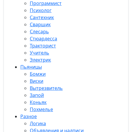
Программист
Психолог
Сантехник
Сварщик
Слесарь
Стюардесса
Тракторист
Учитель
Электрик
Пьяницы
Бомжи
Виски
Вытрезвитель
Запой
Коньяк
Похмелье
Разное
Логика
Объявления и надписи