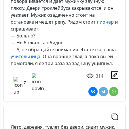
поворачивается и дает мужичку звучную
*Максимальное кол-во символов - 500. Ручная модерация.
плюху. Двери троллейбуса закрываются, и он
уезжает. Мужик озадаченно стоит на
Добавить
остановке и чешет репу. Рядом стоит
пионер
и
спрашивает:
— Больно?
— Не больно, а обидно.
— А, не обращайте внимания. Эта тетка, наша
учительница
. Она вообще злая, а пока вы ей
помогали, я ее три раза за задницу ущипнул.
314
7
0
Лето, деревня, туалет без двери, сидит мужик.