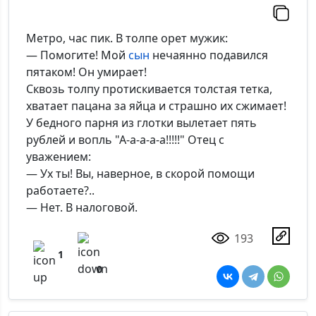
Метро, час пик. В толпе орет мужик:
— Помогите! Мой
сын
нечаянно подавился
пятаком! Он умирает!
Сквозь толпу протискивается толстая тетка,
хватает пацана за яйца и страшно их сжимает!
У бедного парня из глотки вылетает пять
рублей и вопль "А-а-а-а-а!!!!!" Отец с
уважением:
— Ух ты! Вы, наверное, в скорой помощи
работаете?..
— Нет. В налоговой.
193
1
0