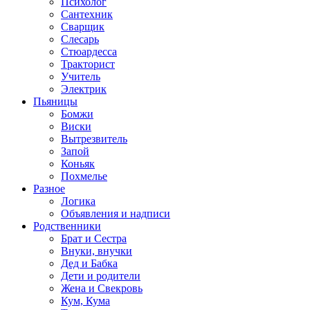
Психолог
Сантехник
Сварщик
Слесарь
Стюардесса
Тракторист
Учитель
Электрик
Пьяницы
Бомжи
Виски
Вытрезвитель
Запой
Коньяк
Похмелье
Разное
Логика
Объявления и надписи
Родственники
Брат и Сестра
Внуки, внучки
Дед и Бабка
Дети и родители
Жена и Свекровь
Кум, Кума