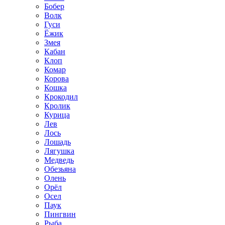
Бобер
Волк
Гуси
Ёжик
Змея
Кабан
Клоп
Комар
Корова
Кошка
Крокодил
Кролик
Курица
Лев
Лось
Лошадь
Лягушка
Медведь
Обезьяна
Олень
Орёл
Осел
Паук
Пингвин
Рыба