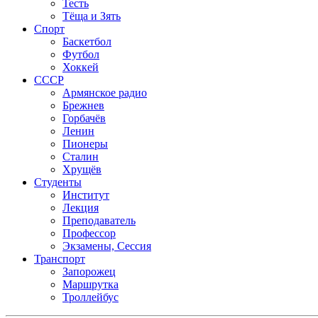
Тесть
Тёща и Зять
Спорт
Баскетбол
Футбол
Хоккей
СССР
Армянское радио
Брежнев
Горбачёв
Ленин
Пионеры
Сталин
Хрущёв
Студенты
Институт
Лекция
Преподаватель
Профессор
Экзамены, Сессия
Транспорт
Запорожец
Маршрутка
Троллейбус