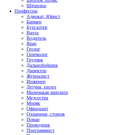
Шерлок Холмс
Штирлиц
Профессии
Адвокат, Юрист
Бармен
Бухгалтер
Вахта
Водитель
Врач
Геолог
Гинеколог
Грузчик
Дальнобойщик
Директор
Журналист
Инженер
Летчик, пилот
Маленькая зарплата
Медсестра
Моряк
Официант
Охранник, сторож
Повар
Проводник
Программист