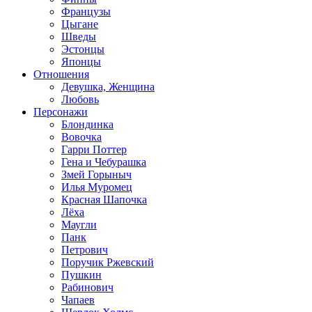
Французы
Цыгане
Шведы
Эстонцы
Японцы
Отношения
Девушка, Женщина
Любовь
Персонажи
Блондинка
Вовочка
Гарри Поттер
Гена и Чебурашка
Змей Горыныч
Илья Муромец
Красная Шапочка
Лёха
Маугли
Панк
Петрович
Поручик Ржевский
Пушкин
Рабинович
Чапаев