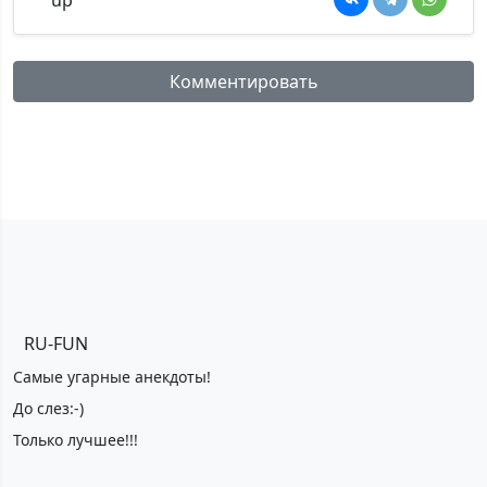
Комментировать
Имя:
Комментарий:
RU-FUN
*Максимальное кол-во символов - 500. Ручная модерация.
Самые угарные анекдоты!
До слез:-)
Добавить
Только лучшее!!!