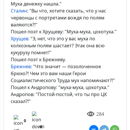
Муха денежку нашла."
Сталин
: "Вы что, хотите сказать, что у нас
червонцы с портретами вождя по полям
валяются?!"
Пошел поэт к Хрущеву: "Муха-муха, цокотуха."
Хрущев
: "Э, нет, что это у вас муха по
колхозным полям шастает? Этак она всю
кукурузу помнет!"
Пошел поэт к Брежневу.
Брежнев
: "Что значит — позолоченное
брюхо?! Чем это вам наши Герои
Социалистического Труда мух напоминают?!"
Пошел к Андропову: "муха-муха, цокотуха."
Андропов: "Постой-постой, что ты про ЦК
сказал?!"
284
0
0