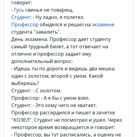
говорит:
-
Гусь
свинье не товарищ.
*Максимальное кол-во символов - 500. Ручная модерация.
Студент
: - Ну ладно, я полетел.
Профессор
обиделся и решил на
экзамене
Добавить
студента "завалить".
День экзамена. Профессор дает студенту
самый трудный билет, а тот отвечает на
отлично и профессор задает ему
дополнительный вопрос:
- Идешь ты по дороге и видишь два мешка,
один с золотом, второй с умом. Какой
выберешь?
Студент: - С золотом.
Профессор: - А я бы с умом взял.
Студент: - Это кому чего не хватает.
Профессор рассердился и пишет в зачетке
"КОЗЕЛ". Студент не посмотрел и ушел. Через
некоторое время возвращается и говорит:
- Профессор, вы тут расписались, а оценку не