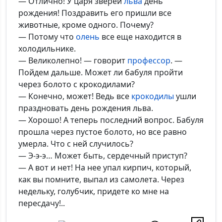
— Отлично! У царя зверей
льва
день
рождения! Поздравить его пришли все
животные, кроме одного. Почему?
— Потому что
олень
все еще находится в
холодильнике.
— Великолепно! — говорит
профессор
. —
Пойдем дальше. Может ли бабуля пройти
через болото с крокодилами?
— Конечно, может! Ведь все
крокодилы
ушли
праздновать день рождения льва.
— Хорошо! А теперь последний вопрос. Бабуля
прошла через пустое болото, но все равно
умерла. Что с ней случилось?
— Э-э-э… Может быть, сердечный приступ?
— А вот и нет! На нее упал кирпич, который,
как вы помните, выпал из самолета. Через
недельку, голубчик, придете ко мне на
пересдачу!..