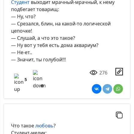
Студент
выходит мрачный-мрачный, к нему
подбегает товарищ:
— Ну, что?
— Срезался, блин, на какой-то логической
цепочке!
— Слушай, а что это такое?
— Ну вот у тебя есть дома аквариум?
— Не-ет..
— Значит, ты голубой!!!
276
5
0
Что такое
любовь
?
Студент-медик: