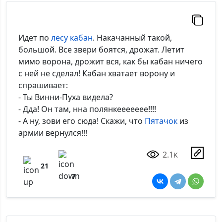
Идет по
лесу
кабан
. Накачанный такой,
большой. Все звери боятся, дрожат. Летит
мимо ворона, дрожит вся, как бы кабан ничего
с ней не сделал! Кабан хватает ворону и
спрашивает:
- Ты Винни-Пуха видела?
- Дда! Он там, нна полянкеееееее!!!!
- А ну, зови его сюда! Скажи, что
Пятачок
из
армии вернулся!!!
2.1
K
21
7