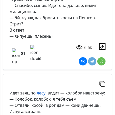
— Спасибо, сынок. Идет она дальше, видит
милиционера:
— Эй, чувак, как бросить кости на Пешков-
Стрит?
В ответ:
— Хипуешь, плесень?
6.6
K
51
10
Идет заяц по
лесу
, видит — колобок навстречу:
— Колобок, колобок, я тебя съем.
— Отвали, косой, в рог дам — кони двинешь.
Испугался заяц.