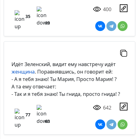
400
35
19
Идёт Зеленский, видит ему навстречу идёт
женщина
. Поравнявшись, он говорит ей:
- А я тебя знаю! Ты Мария, Просто Мария! ?
А та ему отвечает:
- Так и я тебя знаю! Ты гнида, просто гнида! ?
642
77
63