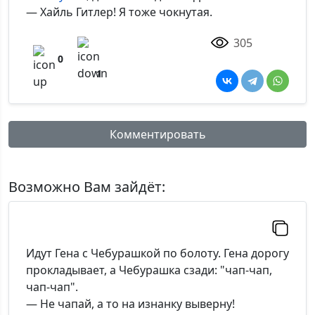
— Хайль Гитлер! Я тоже чокнутая.
305
0
1
Комментировать
Имя:
Возможно Вам зайдёт:
Комментарий:
Идут Гена с Чебурашкой по болоту. Гена дорогу
прокладывает, а Чебурашка сзади: "чап-чап,
чап-чап".
— Не чапай, а то на изнанку выверну!