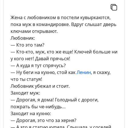
Жена с любовником в постели кувыркаются,
пока муж в командировке. Вдруг слышат дверь
ключами открывают.
Любовник:
— Кто это там?
— Кто-кто, муж, кто же еще! Ключей больше ни
у кого нет! Давай прячься!
— А куда я тут спрячусь?
— Ну беги на кухню, стой как
Ленин
, я скажу,
что ты статуя!
Любовник убежал и стоит.
Заходит муж:
— Дорогая, я дома! Голодный с дороги,
пожрать бы че-нибудь…
Заходит на кухню:
— Дорогая, это что за херня?
— А это я статую купила. Слышала, у соседей