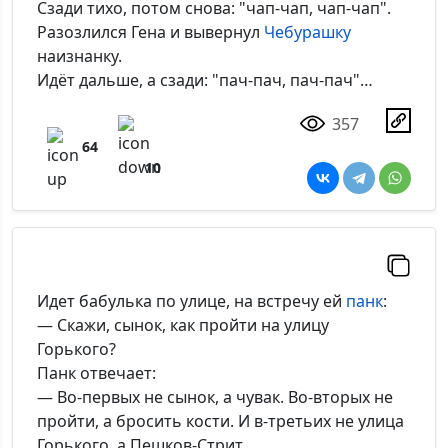
*Максимальное кол-во символов - 500. Ручная модерация.
Сзади тихо, потом снова: "чап-чап, чап-чап".
Разозлился Гена и вывернул
Чебурашку
Добавить
наизнанку.
Идёт дальше, а сзади: "пач-пач, пач-пач"…
357
64
10
Идет бабулька по улице, на встречу ей
панк
:
— Скажи, сынок, как пройти на улицу
Горького?
Панк отвечает:
— Во-первых не сынок, а чувак. Во-вторых не
пройти, а бросить кости. И в-третьих не улица
Горького, а Пешков-Стрит.