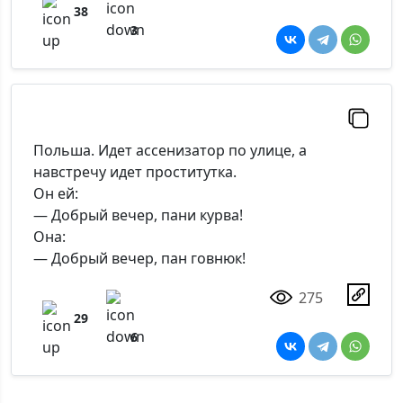
38
3
Польша. Идет ассенизатор по улице, а
навстречу идет проститутка.
Он ей:
— Добрый вечер, пани курва!
Она:
— Добрый вечер, пан говнюк!
275
29
6