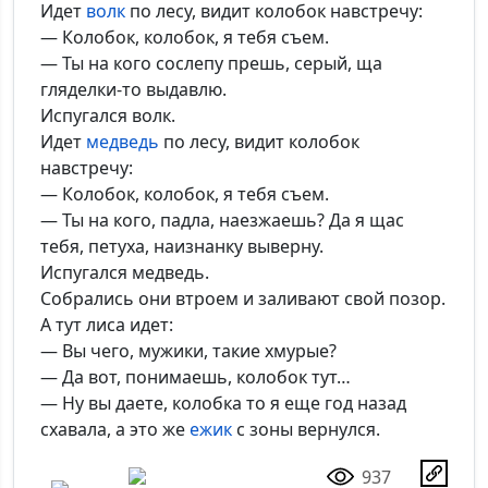
Идет
волк
по лесу, видит колобок навстречу:
— Колобок, колобок, я тебя съем.
— Ты на кого сослепу прешь, серый, ща
гляделки-то выдавлю.
Испугался волк.
Идет
медведь
по лесу, видит колобок
навстречу:
— Колобок, колобок, я тебя съем.
— Ты на кого, падла, наезжаешь? Да я щас
тебя, петуха, наизнанку выверну.
Испугался медведь.
Собрались они втроем и заливают свой позор.
А тут лиса идет:
— Вы чего, мужики, такие хмурые?
— Да вот, понимаешь, колобок тут…
— Ну вы даете, колобка то я еще год назад
схавала, а это же
ежик
с зоны вернулся.
937