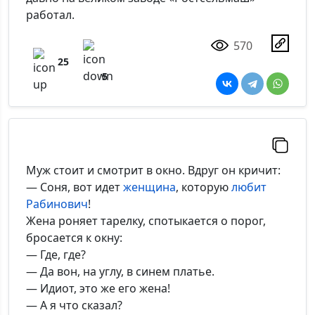
работал.
570
25
5
Муж стоит и смотрит в окно. Вдруг он кричит:
— Соня, вот идет
женщина
, которую
любит
Рабинович
!
Жена роняет тарелку, спотыкается о порог,
бросается к окну:
— Где, где?
— Да вон, на углу, в синем платье.
— Идиот, это же его жена!
— А я что сказал?