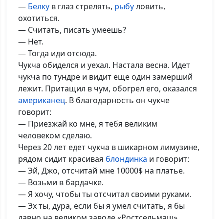
—
Белку
в глаз стрелять,
рыбу
ловить,
охотиться.
— Считать, писать умеешь?
— Нет.
— Тогда иди отсюда.
Чукча обиделся и уехал. Настала весна. Идет
чукча по тундре и видит еще один замерший
лежит. Притащил в чум, обогрел его, оказался
американец
. В благодарность он чукче
говорит:
— Приезжай ко мне, я тебя великим
человеком сделаю.
Через 20 лет едет чукча в шикарном лимузине,
рядом сидит красивая
блондинка
и говорит:
— Эй, Джо, отсчитай мне 10000$ на платье.
— Возьми в бардачке.
— Я хочу, чтобы ты отсчитал своими руками.
— Эх ты, дура, если бы я умел считать, я бы
давно на великом заводе «Ростсельмаш»